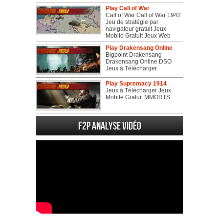
Play Call of War
Call of War Call of War 1942
Jeu de stratégie par
navigateur gratuit Jeux
Mobile Gratuit Jeux Web
Play Drakensang Online
Bigpoint Drakensang
Drakensang Online DSO
Jeux à Télécharger
Play Supremacy 1914
Jeux à Télécharger Jeux
Mobile Gratuit MMORTS
F2P Analyse vidéo