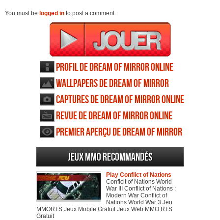
You must be
logged in
to post a comment.
Profil de Dream of Mirror Online
Wallpapers de Dream of Mirror
Online
Captures de Dream of Mirror Online
Revue de Dream of Mirror Online
Premier aperçu de Dream of Mirror
Online
Jeux MMO recommandés
Play Conflict of Nations
Conflcit of Nations World
War III Conflict of Nations :
Modern War Conflict of
Nations World War 3 Jeu
MMORTS Jeux Mobile Gratuit Jeux Web MMO RTS
Gratuit