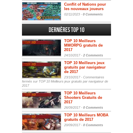
Conflit of Nations pour
les nouveaux joueurs
02/11/2023 -
0 Comments
Dernières Top 10
TOP 10 Meilleurs
MMORPG gratuits de
2017
24/10/2017 -
2 Comments
TOP 10 Meilleurs jeux
gratuits par navigateur
de 2017
23/10/2017 -
Commentaires
fermés
sur TOP 10 Meilleurs jeux gratuits par navigateur de
2017
TOP 10 Meilleurs
Shooters Gratuits de
2017
26/09/2017 -
0 Comments
TOP 10 Meilleurs MOBA
gratuits de 2017
20/09/2017 -
0 Comments