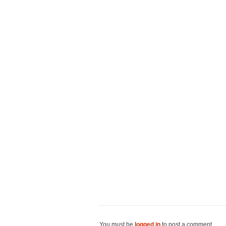
You must be
logged in
to post a comment.