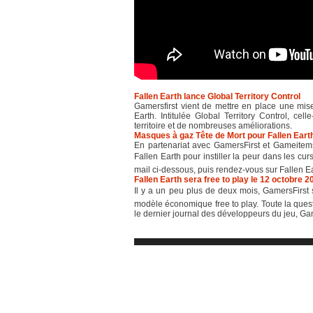
Fallen Earth lance Global Territory Control
Gamersfirst vient de mettre en place une mis
Earth. Intitulée Global Territory Control, c
territoire et de nombreuses améliorations.
Masques à gaz Tête de Mort pour Fallen Eart
En partenariat avec GamersFirst et Gameite
Fallen Earth pour instiller la peur dans les c
mail ci-dessous, puis rendez-vous sur Fallen Ear
Fallen Earth sera free to play le 12 octobre 2
Il y a un peu plus de deux mois, GamersFirst s
modèle économique free to play. Toute la quest
le dernier journal des développeurs du jeu, Gam