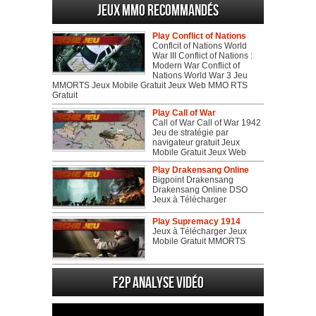
Jeux MMO recommandés
Play Conflict of Nations
Conflcit of Nations World
War III Conflict of Nations :
Modern War Conflict of
Nations World War 3 Jeu
MMORTS Jeux Mobile Gratuit Jeux Web MMO RTS
Gratuit
Play Call of War
Call of War Call of War 1942
Jeu de stratégie par
navigateur gratuit Jeux
Mobile Gratuit Jeux Web
Play Drakensang Online
Bigpoint Drakensang
Drakensang Online DSO
Jeux à Télécharger
Play Supremacy 1914
Jeux à Télécharger Jeux
Mobile Gratuit MMORTS
F2P Analyse vidéo