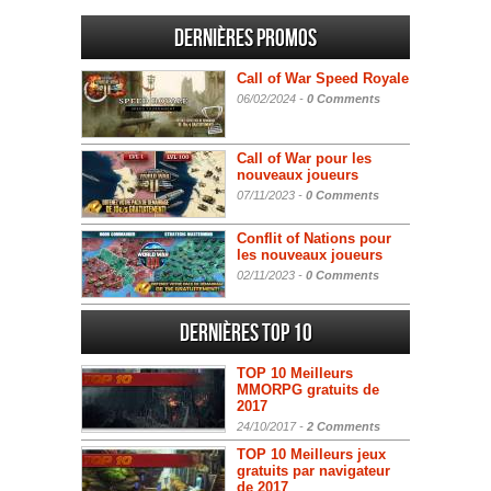
Dernières promos
Call of War Speed Royale
06/02/2024 -
0 Comments
Call of War pour les
nouveaux joueurs
07/11/2023 -
0 Comments
Conflit of Nations pour
les nouveaux joueurs
02/11/2023 -
0 Comments
Dernières Top 10
TOP 10 Meilleurs
MMORPG gratuits de
2017
24/10/2017 -
2 Comments
TOP 10 Meilleurs jeux
gratuits par navigateur
de 2017