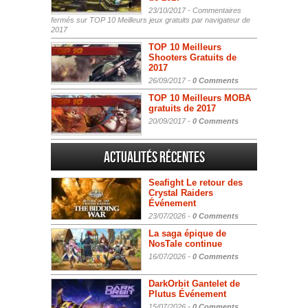
23/10/2017 -
Commentaires
fermés
sur TOP 10 Meilleurs jeux gratuits par navigateur de
2017
TOP 10 Meilleurs
Shooters Gratuits de
2017
26/09/2017 -
0 Comments
TOP 10 Meilleurs MOBA
gratuits de 2017
20/09/2017 -
0 Comments
Actualités Récentes
Seafight Le retour des
Crystal Raiders
Événement
23/07/2026 -
0 Comments
La saga épique de
NosTale continue
16/07/2026 -
0 Comments
DarkOrbit Gantelet de
Plutus Événement
15/07/2026 -
0 Comments