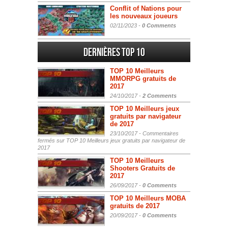
Conflit of Nations pour
les nouveaux joueurs
02/11/2023 -
0 Comments
Dernières Top 10
TOP 10 Meilleurs
MMORPG gratuits de
2017
24/10/2017 -
2 Comments
TOP 10 Meilleurs jeux
gratuits par navigateur
de 2017
23/10/2017 -
Commentaires
fermés
sur TOP 10 Meilleurs jeux gratuits par navigateur de
2017
TOP 10 Meilleurs
Shooters Gratuits de
2017
26/09/2017 -
0 Comments
TOP 10 Meilleurs MOBA
gratuits de 2017
20/09/2017 -
0 Comments