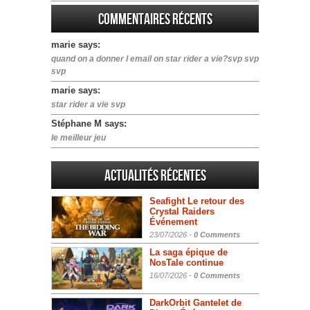
Commentaires récents
marie says:
quand on a donner l email on star rider a vie?svp svp
svp
marie says:
star rider a vie svp
Stéphane M says:
le meilleur jeu
Actualités Récentes
Seafight Le retour des
Crystal Raiders
Événement
23/07/2026 -
0 Comments
La saga épique de
NosTale continue
16/07/2026 -
0 Comments
DarkOrbit Gantelet de