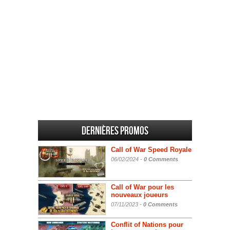
Dernières promos
Call of War Speed Royale
06/02/2024 -
0 Comments
Call of War pour les
nouveaux joueurs
07/11/2023 -
0 Comments
Conflit of Nations pour