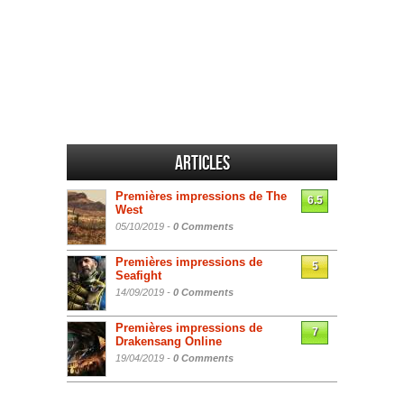
Articles
Premières impressions de The
6.5
West
05/10/2019 -
0 Comments
Premières impressions de
5
Seafight
14/09/2019 -
0 Comments
Premières impressions de
7
Drakensang Online
19/04/2019 -
0 Comments