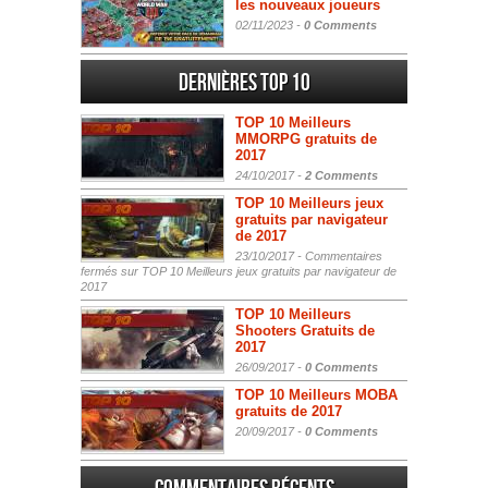
les nouveaux joueurs
02/11/2023 -
0 Comments
Dernières Top 10
TOP 10 Meilleurs
MMORPG gratuits de
2017
24/10/2017 -
2 Comments
TOP 10 Meilleurs jeux
gratuits par navigateur
de 2017
23/10/2017 -
Commentaires
fermés
sur TOP 10 Meilleurs jeux gratuits par navigateur de
2017
TOP 10 Meilleurs
Shooters Gratuits de
2017
26/09/2017 -
0 Comments
TOP 10 Meilleurs MOBA
gratuits de 2017
20/09/2017 -
0 Comments