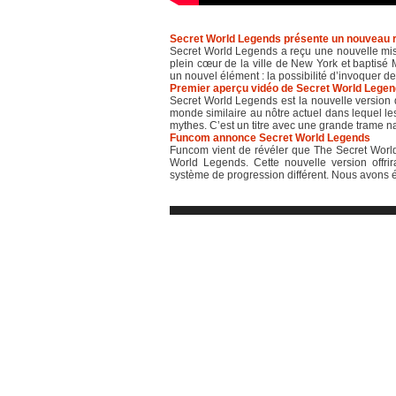
Secret World Legends présente un nouveau r
Secret World Legends a reçu une nouvelle mise
plein cœur de la ville de New York et baptisé
un nouvel élément : la possibilité d’invoquer des
Premier aperçu vidéo de Secret World Lege
Secret World Legends est la nouvelle versio
monde similaire au nôtre actuel dans lequel les
mythes. C’est un titre avec une grande trame nar
Funcom annonce Secret World Legends
Funcom vient de révéler que The Secret Worl
World Legends. Cette nouvelle version off
système de progression différent. Nous avons ég