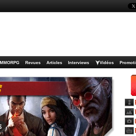
s MMORPG
Revues
Articles
Interviews
Vidéos
Promot
s