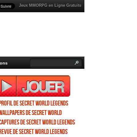
Jeux MMORPG en Ligne Gratuits
ions
Profil de Secret World Legends
Wallpapers de Secret World
Legends
Captures de Secret World Legends
Revue de Secret World Legends