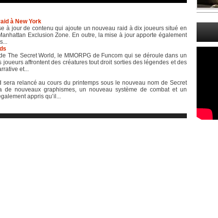
aid à New York
 à jour de contenu qui ajoute un nouveau raid à dix joueurs situé en
 Manhattan Exclusion Zone. En outre, la mise à jour apporte également
...
nds
n de The Secret World, le MMORPG de Funcom qui se déroule dans un
 joueurs affrontent des créatures tout droit sorties des légendes et des
rative et...
d sera relancé au cours du printemps sous le nouveau nom de Secret
rira de nouveaux graphismes, un nouveau système de combat et un
alement appris qu’il...