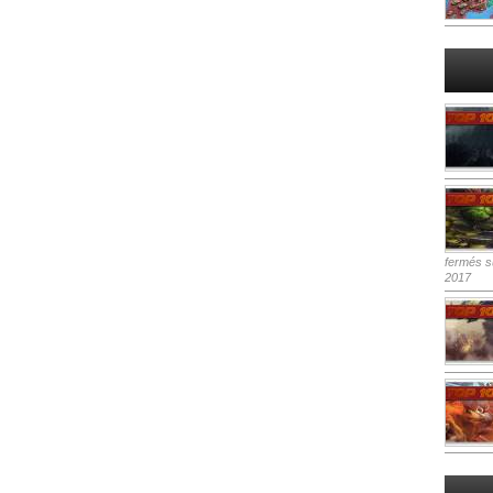
fermés
su
2017