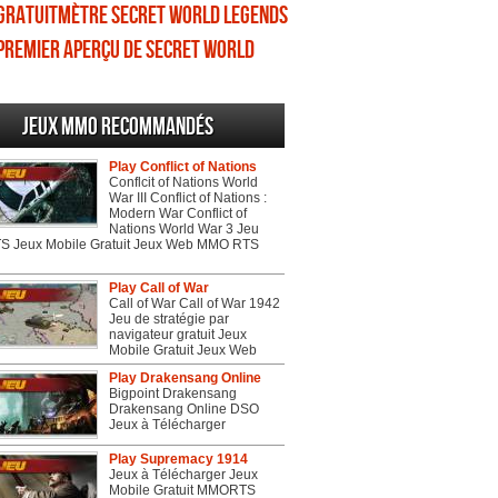
Gratuitmètre Secret World Legends
Premier aperçu de Secret World
Legends
Jeux MMO recommandés
Play Conflict of Nations
Conflcit of Nations World
War III Conflict of Nations :
Modern War Conflict of
Nations World War 3 Jeu
 Jeux Mobile Gratuit Jeux Web MMO RTS
Play Call of War
Call of War Call of War 1942
Jeu de stratégie par
navigateur gratuit Jeux
Mobile Gratuit Jeux Web
Play Drakensang Online
Bigpoint Drakensang
Drakensang Online DSO
Jeux à Télécharger
Play Supremacy 1914
Jeux à Télécharger Jeux
Mobile Gratuit MMORTS