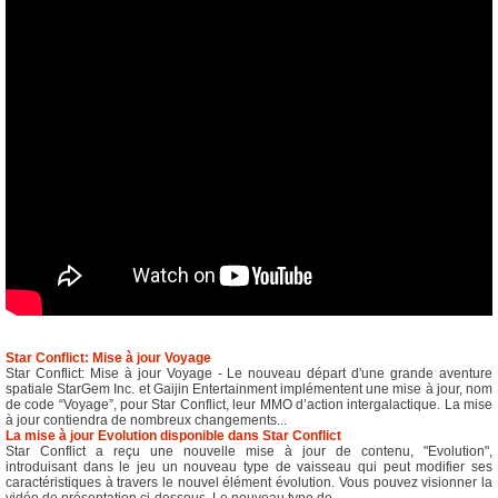
Star Conflict: Mise à jour Voyage
Star Conflict: Mise à jour Voyage - Le nouveau départ d'une grande aventure
spatiale StarGem Inc. et Gaijin Entertainment implémentent une mise à jour, nom
de code “Voyage”, pour Star Conflict, leur MMO d’action intergalactique. La mise
à jour contiendra de nombreux changements...
La mise à jour Evolution disponible dans Star Conflict
Star Conflict a reçu une nouvelle mise à jour de contenu, "Evolution",
introduisant dans le jeu un nouveau type de vaisseau qui peut modifier ses
caractéristiques à travers le nouvel élément évolution. Vous pouvez visionner la