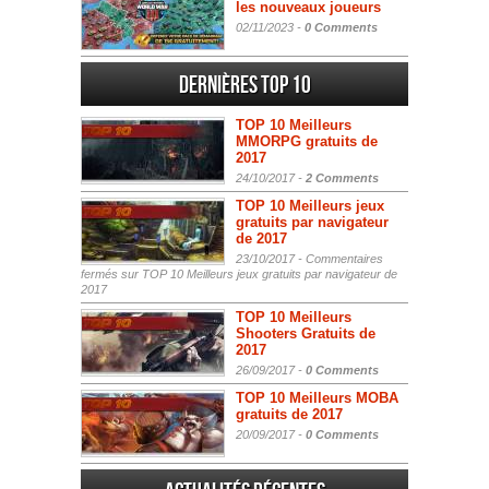
les nouveaux joueurs
02/11/2023 -
0 Comments
Dernières Top 10
TOP 10 Meilleurs
MMORPG gratuits de
2017
24/10/2017 -
2 Comments
TOP 10 Meilleurs jeux
gratuits par navigateur
de 2017
23/10/2017 -
Commentaires
fermés
sur TOP 10 Meilleurs jeux gratuits par navigateur de
2017
TOP 10 Meilleurs
Shooters Gratuits de
2017
26/09/2017 -
0 Comments
TOP 10 Meilleurs MOBA
gratuits de 2017
20/09/2017 -
0 Comments