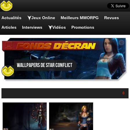
Actualités
Jeux Online
Meilleurs MMORPG
Revues
Articles
Interviews
Vidéos
Promotions
Wallpapers de Star Conflict
0