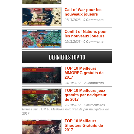
Call of War pour les
nouveaux joueurs
07/11/2023 -
0 Comments
Conflit of Nations pour
les nouveaux joueurs
02/11/2023 -
0 Comments
Dernières Top 10
TOP 10 Meilleurs
MMORPG gratuits de
2017
24/10/2017 -
2 Comments
TOP 10 Meilleurs jeux
gratuits par navigateur
de 2017
23/10/2017 -
Commentaires
fermés
sur TOP 10 Meilleurs jeux gratuits par navigateur de
2017
TOP 10 Meilleurs
Shooters Gratuits de
2017