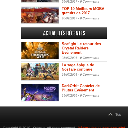
26/09/2017 -
0 Comments
TOP 10 Meilleurs MOBA
gratuits de 2017
20/09/2017 -
0 Comments
Actualités Récentes
Seafight Le retour des
Crystal Raiders
Événement
23/07/2026 -
0 Comments
La saga épique de
NosTale continue
16/07/2026 -
0 Comments
DarkOrbit Gantelet de
Plutus Événement
15/07/2026 -
0 Comments
Top