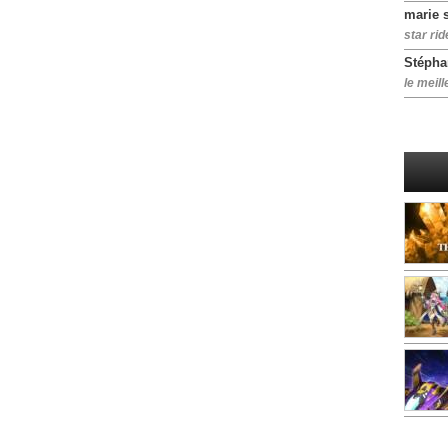
marie 
star rid
Stépha
le meill