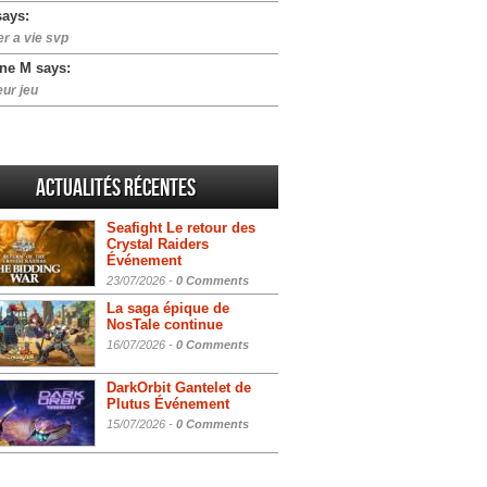
says:
er a vie svp
ne M says:
eur jeu
Actualités Récentes
Seafight Le retour des
Crystal Raiders
Événement
23/07/2026 -
0 Comments
La saga épique de
NosTale continue
16/07/2026 -
0 Comments
DarkOrbit Gantelet de
Plutus Événement
15/07/2026 -
0 Comments