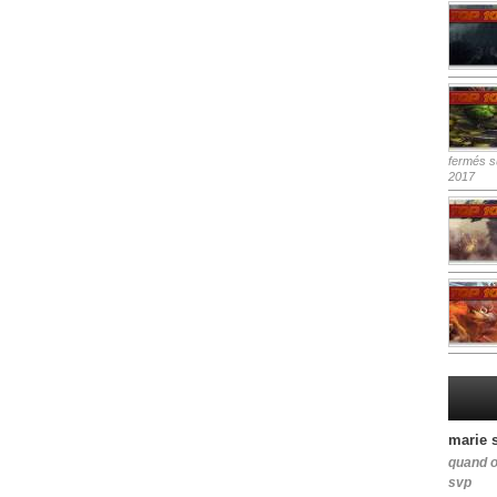
fermés
su
2017
marie 
quand o
svp