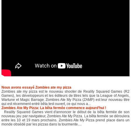
Nous avons essayé Zombies ate my pizza
Zombies ate my pizza est le nouveau shooter de Reality Squared Games (R2
Games), les développeurs et les éditeurs de titres tels que la League of Angels,
Wartune et Magic Barrage. Zombies Ate My Pizza (ZAMP) est leur nouveau titre
qui est récemment entré bêta test ouvert, ce qui nous a...
Zombies Ate My Pizza: La bêta fermée commence aujourd’hui !
Reality Squared Games vient d'annoncer le début de la bêta fermée de son
nouveau jeu par navigateur, Zombies Ate My Pizza. La bêta fermée se déroulera
entre les 10 et 19 mars prochains. Zombies Ate My Pizza prend place dans un
monde obsédé par les pizzas dans la tourmente....