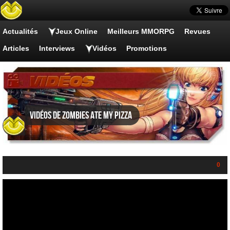
Actualités
Jeux Online
Meilleurs MMORPG
Revues
Articles
Interviews
Vidéos
Promotions
Vidéos de Zombies Ate My Pizza
0