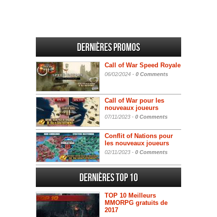
Dernières promos
Call of War Speed Royale
06/02/2024 -
0 Comments
Call of War pour les
nouveaux joueurs
07/11/2023 -
0 Comments
Conflit of Nations pour
les nouveaux joueurs
02/11/2023 -
0 Comments
Dernières Top 10
TOP 10 Meilleurs
MMORPG gratuits de
2017