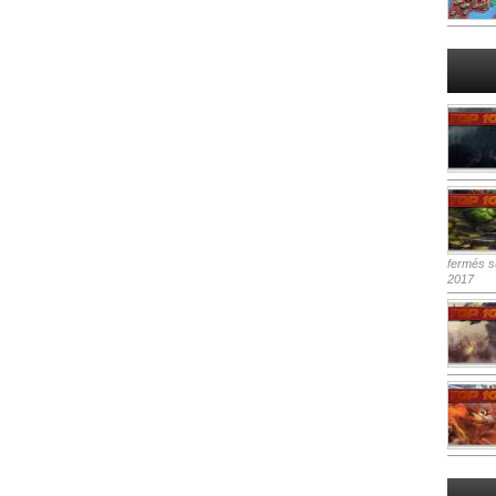
fermés
su
2017