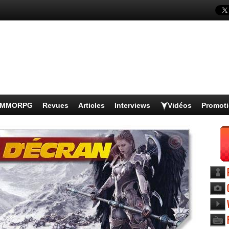
s MMORPG
Revues
Articles
Interviews
Vidéos
Promot