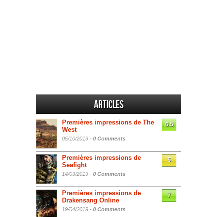
Articles
Premières impressions de The
6.5
West
05/10/2019 -
0 Comments
Premières impressions de
5
Seafight
14/09/2019 -
0 Comments
Premières impressions de
7
Drakensang Online
19/04/2019 -
0 Comments