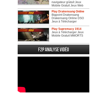
navigateur gratuit Jeux
Mobile Gratuit Jeux Web
Play Drakensang Online
Bigpoint Drakensang
Drakensang Online DSO
Jeux à Télécharger
Play Supremacy 1914
Jeux à Télécharger Jeux
Mobile Gratuit MMORTS
F2P Analyse vidéo