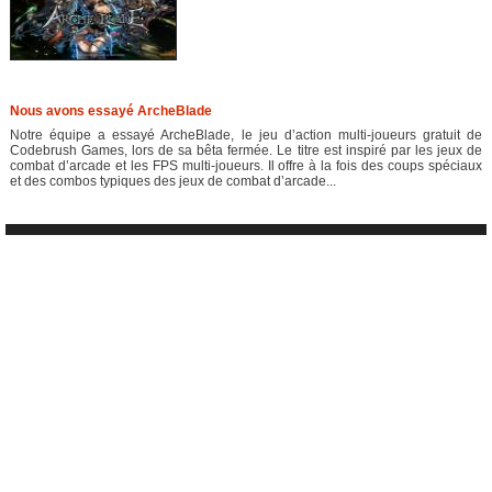
Nous avons essayé ArcheBlade
Notre équipe a essayé ArcheBlade, le jeu d’action multi-joueurs gratuit de
Codebrush Games, lors de sa bêta fermée. Le titre est inspiré par les jeux de
combat d’arcade et les FPS multi-joueurs. Il offre à la fois des coups spéciaux
et des combos typiques des jeux de combat d’arcade...