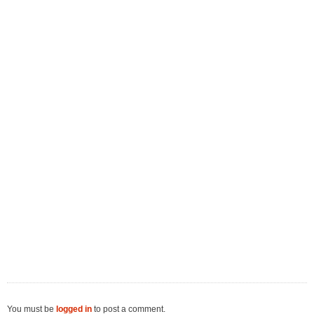
You must be
logged in
to post a comment.