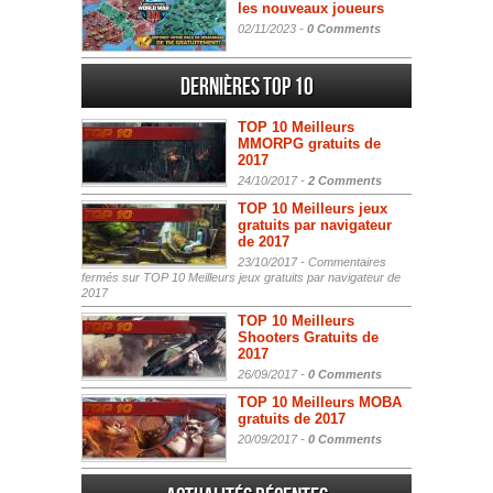
les nouveaux joueurs
02/11/2023 -
0 Comments
Dernières Top 10
TOP 10 Meilleurs
MMORPG gratuits de
2017
24/10/2017 -
2 Comments
TOP 10 Meilleurs jeux
gratuits par navigateur
de 2017
23/10/2017 -
Commentaires
fermés
sur TOP 10 Meilleurs jeux gratuits par navigateur de
2017
TOP 10 Meilleurs
Shooters Gratuits de
2017
26/09/2017 -
0 Comments
TOP 10 Meilleurs MOBA
gratuits de 2017
20/09/2017 -
0 Comments