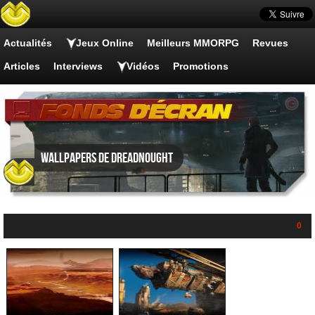
Actualités
Jeux Online
Meilleurs MMORPG
Revues
Articles
Interviews
Vidéos
Promotions
Wallpapers de Dreadnought
0