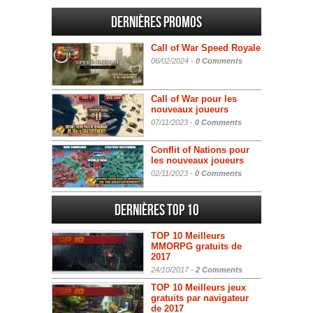
Dernières promos
Call of War Speed Royale
06/02/2024 -
0 Comments
Call of War pour les
nouveaux joueurs
07/11/2023 -
0 Comments
Conflit of Nations pour
les nouveaux joueurs
02/11/2023 -
0 Comments
Dernières Top 10
TOP 10 Meilleurs
MMORPG gratuits de
2017
24/10/2017 -
2 Comments
TOP 10 Meilleurs jeux
gratuits par navigateur
de 2017