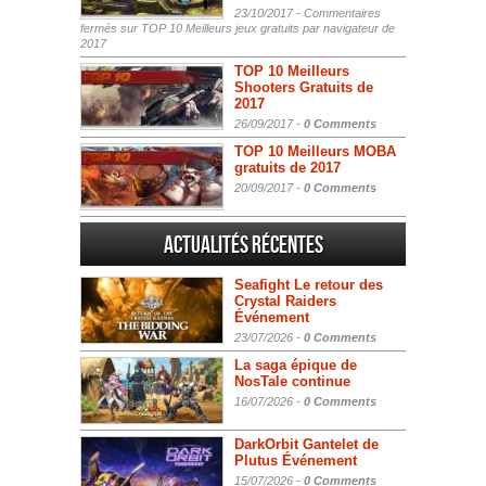
23/10/2017 -
Commentaires
fermés
sur TOP 10 Meilleurs jeux gratuits par navigateur de
2017
TOP 10 Meilleurs
Shooters Gratuits de
2017
26/09/2017 -
0 Comments
TOP 10 Meilleurs MOBA
gratuits de 2017
20/09/2017 -
0 Comments
Actualités Récentes
Seafight Le retour des
Crystal Raiders
Événement
23/07/2026 -
0 Comments
La saga épique de
NosTale continue
16/07/2026 -
0 Comments
DarkOrbit Gantelet de
Plutus Événement
15/07/2026 -
0 Comments