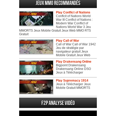
Jeux MMO recommandés
Play Conflict of Nations
Conflcit of Nations World
War III Conflict of Nations :
Modern War Conflict of
Nations World War 3 Jeu
MMORTS Jeux Mobile Gratuit Jeux Web MMO RTS
Gratuit
Play Call of War
Call of War Call of War 1942
Jeu de stratégie par
navigateur gratuit Jeux
Mobile Gratuit Jeux Web
Play Drakensang Online
Bigpoint Drakensang
Drakensang Online DSO
Jeux à Télécharger
Play Supremacy 1914
Jeux à Télécharger Jeux
Mobile Gratuit MMORTS
F2P Analyse vidéo