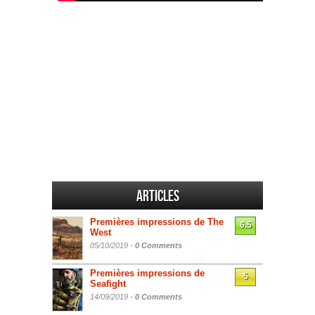
Articles
Premières impressions de The
6.5
West
05/10/2019 -
0 Comments
Premières impressions de
5
Seafight
14/09/2019 -
0 Comments