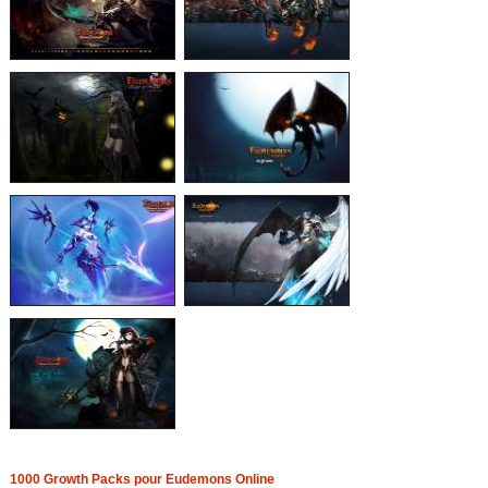
1000 Growth Packs pour Eudemons Online