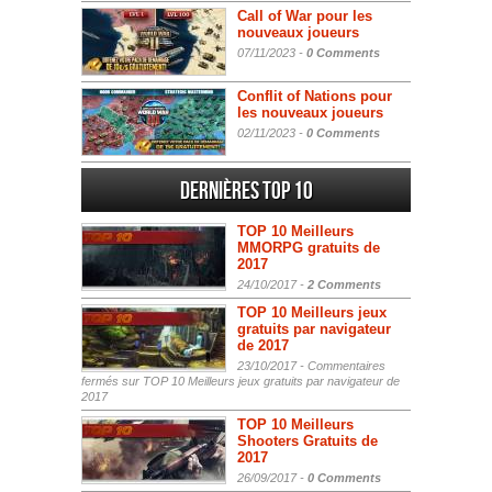
Call of War pour les
nouveaux joueurs
07/11/2023 -
0 Comments
Conflit of Nations pour
les nouveaux joueurs
02/11/2023 -
0 Comments
Dernières Top 10
TOP 10 Meilleurs
MMORPG gratuits de
2017
24/10/2017 -
2 Comments
TOP 10 Meilleurs jeux
gratuits par navigateur
de 2017
23/10/2017 -
Commentaires
fermés
sur TOP 10 Meilleurs jeux gratuits par navigateur de
2017
TOP 10 Meilleurs
Shooters Gratuits de
2017
26/09/2017 -
0 Comments