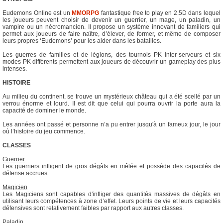
Eudemons Online est un
MMORPG
fantastique free to play en 2.5D dans lequel
les joueurs peuvent choisir de devenir un guerrier, un mage, un paladin, un
vampire ou un nécromancien. Il propose un système innovant de familiers qui
permet aux joueurs de faire naître, d’élever, de former, et même de composer
leurs propres ‘Eudemons’ pour les aider dans les batailles.
Les guerres de familles et de légions, des tournois PK inter-serveurs et six
modes PK différents permettent aux joueurs de découvrir un gameplay des plus
intenses.
HISTOIRE
Au milieu du continent, se trouve un mystérieux château qui a été scellé par un
verrou énorme et lourd. Il est dit que celui qui pourra ouvrir la porte aura la
capacité de dominer le monde.
Les années ont passé et personne n’a pu entrer jusqu'à un fameux jour, le jour
où l’histoire du jeu commence.
CLASSES
Guerrier
Les guerriers infligent de gros dégâts en mêlée et possède des capacités de
défense accrues.
Magicien
Les Magiciens sont capables d'infliger des quantités massives de dégâts en
utilisant leurs compétences à zone d’effet. Leurs points de vie et leurs capacités
défensives sont relativement faibles par rapport aux autres classes.
Paladin