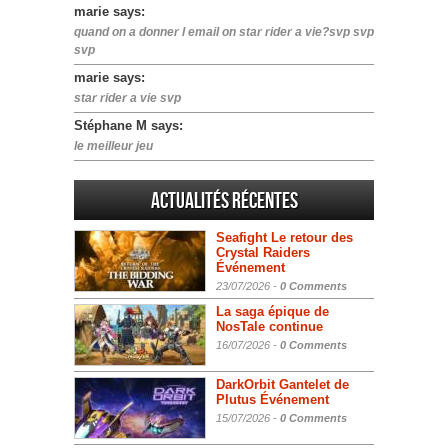
marie says:
quand on a donner l email on star rider a vie?svp svp
svp
marie says:
star rider a vie svp
Stéphane M says:
le meilleur jeu
Actualités Récentes
Seafight Le retour des
Crystal Raiders
Événement
23/07/2026 -
0 Comments
La saga épique de
NosTale continue
16/07/2026 -
0 Comments
DarkOrbit Gantelet de
Plutus Événement
15/07/2026 -
0 Comments