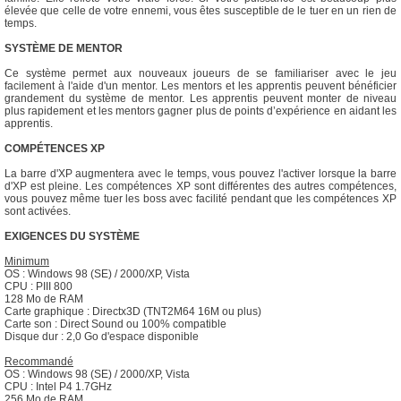
élevée que celle de votre ennemi, vous êtes susceptible de le tuer en un rien de
temps.
SYSTÈME DE MENTOR
Ce système permet aux nouveaux joueurs de se familiariser avec le jeu
facilement à l'aide d'un mentor. Les mentors et les apprentis peuvent bénéficier
grandement du système de mentor. Les apprentis peuvent monter de niveau
plus rapidement et les mentors gagner plus de points d’expérience en aidant les
apprentis.
COMPÉTENCES XP
La barre d'XP augmentera avec le temps, vous pouvez l'activer lorsque la barre
d'XP est pleine. Les compétences XP sont différentes des autres compétences,
vous pouvez même tuer les boss avec facilité pendant que les compétences XP
sont activées.
EXIGENCES DU SYSTÈME
Minimum
OS : Windows 98 (SE) / 2000/XP, Vista
CPU : PIII 800
128 Mo de RAM
Carte graphique : Directx3D (TNT2M64 16M ou plus)
Carte son : Direct Sound ou 100% compatible
Disque dur : 2,0 Go d'espace disponible
Recommandé
OS : Windows 98 (SE) / 2000/XP, Vista
CPU : Intel P4 1.7GHz
256 Mo de RAM