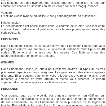
Les paladins sont des hybrides des classes guerrier et magicien, ce qui leur
confère des attaques puissantes en mêlée et des capacités magiques fortes.
Vampire
C’est une classe hybride qui utilise le sang pour augmenter sa puissance.
Nécromancien
Le nécromancien est passé maître dans le contrôle de la mort. Oscillant entre
son statut nécro et sorcier, il peut éviter les attaques physiques ou lancer des
sorts puissants.
EUDEMONS
Dans Eudemons Online, vous pouvez élever des Eudemons fidèles pour vous
protéger et vaincre vos ennemis. Le système d’Eudemons fournit plus de 40
sortes d’Eudemons et montures pour les joueurs. Ces Eudemons ont des
apparences et des compétences uniques.
GEMMES
Dans Eudemons Online, le joueur peut collecter environ 50 types de pierres
précieuses réparties en trois catégories. Les gemmes ont des effets magiques
différents. Elles peuvent augmenter votre attaque avec votre arme ainsi que
renforcer la défense de votre armure et même vous accorder un niveau
supérieur d’expérience après avoir atteint un certain niveau.
PUISSANCE
Vous pouvez juger de la force de vos ennemis rapidement en vérifiant leur
puissance. La puissance est calculée sur la base des attributs du personnage,
de son équipement, de ses Eudemons et de la puissance de sa légion ou
famille. Elle reflète votre vraie force. Si votre puissance est beaucoup plus