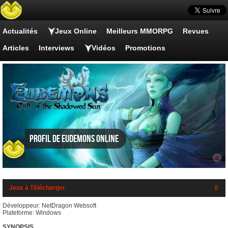
Actualités
Jeux Online
Meilleurs MMORPG
Revues
Articles
Interviews
Vidéos
Promotions
Profil de Eudemons Online
Jeux à Télécharger
0
Développeur: NetDragon Websoft
Plateforme: Windows
SYNOPSIS