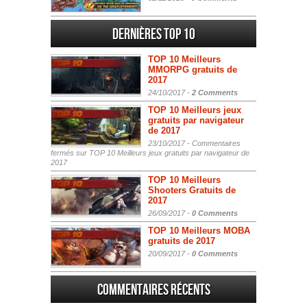
Dernières Top 10
TOP 10 Meilleurs
MMORPG gratuits de
2017
24/10/2017 -
2 Comments
TOP 10 Meilleurs jeux
gratuits par navigateur
de 2017
23/10/2017 -
Commentaires
fermés
sur TOP 10 Meilleurs jeux gratuits par navigateur de
2017
TOP 10 Meilleurs
Shooters Gratuits de
2017
26/09/2017 -
0 Comments
TOP 10 Meilleurs MOBA
gratuits de 2017
20/09/2017 -
0 Comments
Commentaires récents