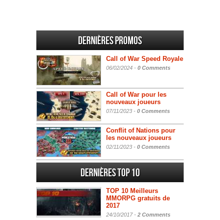
Dernières promos
Call of War Speed Royale
06/02/2024 -
0 Comments
Call of War pour les
nouveaux joueurs
07/11/2023 -
0 Comments
Conflit of Nations pour
les nouveaux joueurs
02/11/2023 -
0 Comments
Dernières Top 10
TOP 10 Meilleurs
MMORPG gratuits de
2017
24/10/2017 -
2 Comments