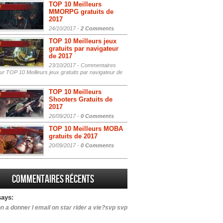
TOP 10 Meilleurs
MMORPG gratuits de
2017
24/10/2017 -
2 Comments
TOP 10 Meilleurs jeux
gratuits par navigateur
de 2017
23/10/2017 -
Commentaires
r TOP 10 Meilleurs jeux gratuits par navigateur de
TOP 10 Meilleurs
Shooters Gratuits de
2017
26/09/2017 -
0 Comments
TOP 10 Meilleurs MOBA
gratuits de 2017
20/09/2017 -
0 Comments
Commentaires récents
says:
n a donner l email on star rider a vie?svp svp