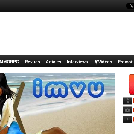
s MMORPG
Revues
Articles
Interviews
Vidéos
Promot