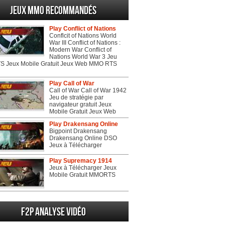
Jeux MMO recommandés
Play Conflict of Nations
Conflcit of Nations World
War III Conflict of Nations :
Modern War Conflict of
Nations World War 3 Jeu
 Jeux Mobile Gratuit Jeux Web MMO RTS
Play Call of War
Call of War Call of War 1942
Jeu de stratégie par
navigateur gratuit Jeux
Mobile Gratuit Jeux Web
Play Drakensang Online
Bigpoint Drakensang
Drakensang Online DSO
Jeux à Télécharger
Play Supremacy 1914
Jeux à Télécharger Jeux
Mobile Gratuit MMORTS
F2P Analyse vidéo