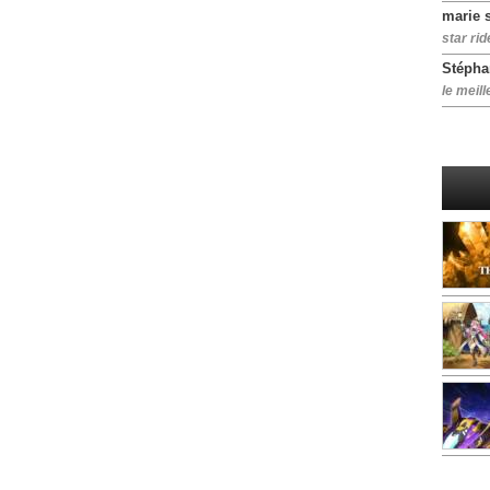
marie 
star rid
Stépha
le meill