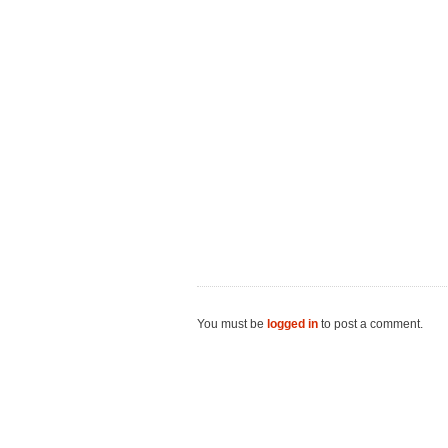
You must be
logged in
to post a comment.