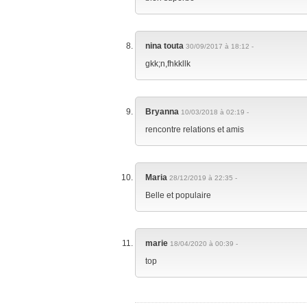
nina touta
30/09/2017 à 18:12 -
gkk;n,fhkkllk
Bryanna
10/03/2018 à 02:19 -
rencontre relations et amis
Maria
28/12/2019 à 22:35 -
Belle et populaire
marie
18/04/2020 à 00:39 -
top