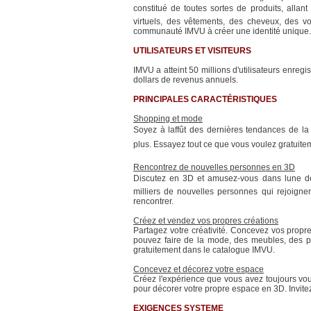
constitué de toutes sortes de produits, allant
virtuels, des vêtements, des cheveux, des v
communauté IMVU à créer une identité unique.
UTILISATEURS ET VISITEURS
IMVU a atteint 50 millions d'utilisateurs enregi
dollars de revenus annuels.
PRINCIPALES CARACTÉRISTIQUES
Shopping et mode
Soyez à laffût des dernières tendances de la
plus. Essayez tout ce que vous voulez gratuitem
Rencontrez de nouvelles personnes en 3D
Discutez en 3D et amusez-vous dans lune de
milliers de nouvelles personnes qui rejoign
rencontrer.
Créez et vendez vos propres créations
Partagez votre créativité. Concevez vos propr
pouvez faire de la mode, des meubles, des pi
gratuitement dans le catalogue IMVU.
Concevez et décorez votre espace
Créez l'expérience que vous avez toujours voulu
pour décorer votre propre espace en 3D. Invite
EXIGENCES SYSTEME