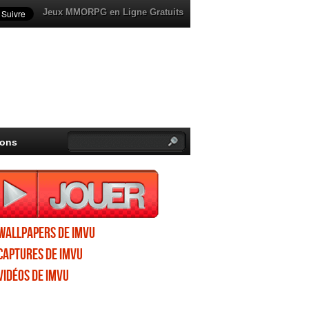
Jeux MMORPG en Ligne Gratuits
ions
Wallpapers de IMVU
Captures de IMVU
Vidéos de IMVU