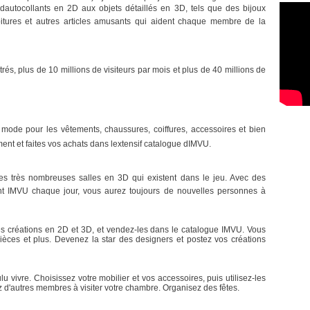
 dautocollants en 2D aux objets détaillés en 3D, tels que des bijoux
oitures et autres articles amusants qui aident chaque membre de la
strés, plus de 10 millions de visiteurs par mois et plus de 40 millions de
 mode pour les vêtements, chaussures, coiffures, accessoires et bien
ent et faites vos achats dans lextensif catalogue dIMVU.
s très nombreuses salles en 3D qui existent dans le jeu. Avec des
ent IMVU chaque jour, vous aurez toujours de nouvelles personnes à
es créations en 2D et 3D, et vendez-les dans le catalogue IMVU. Vous
èces et plus. Devenez la star des designers et postez vos créations
 vivre. Choisissez votre mobilier et vos accessoires, puis utilisez-les
z d'autres membres à visiter votre chambre. Organisez des fêtes.