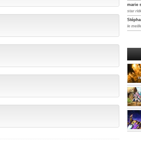
marie 
star rid
Stépha
le meill