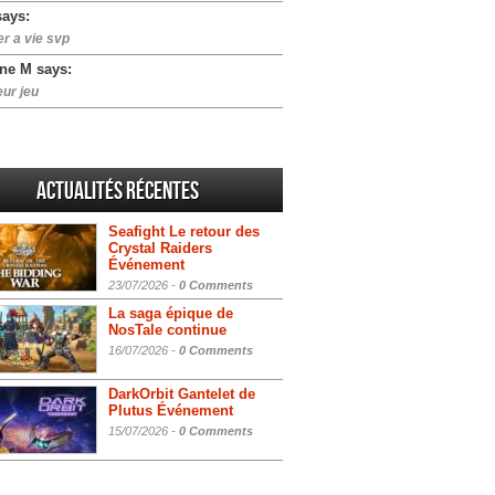
says:
er a vie svp
ne M says:
eur jeu
Actualités Récentes
Seafight Le retour des
Crystal Raiders
Événement
23/07/2026 -
0 Comments
La saga épique de
NosTale continue
16/07/2026 -
0 Comments
DarkOrbit Gantelet de
Plutus Événement
15/07/2026 -
0 Comments