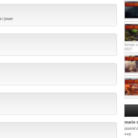
s i jouer
fermés
su
2017
marie 
quand o
svp