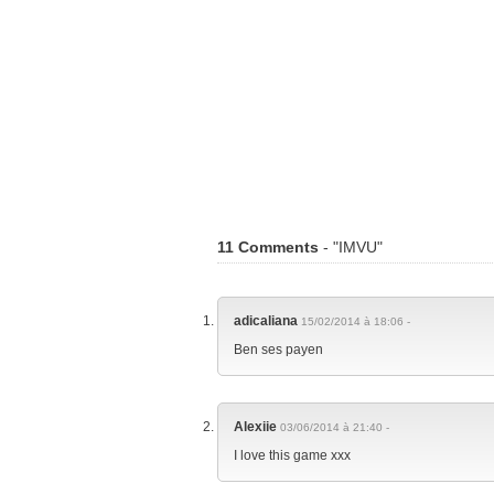
11 Comments
- "IMVU"
adicaliana
15/02/2014 à 18:06 -
Ben ses payen
Alexiie
03/06/2014 à 21:40 -
I love this game xxx