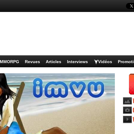
s MMORPG
Revues
Articles
Interviews
Vidéos
Promot