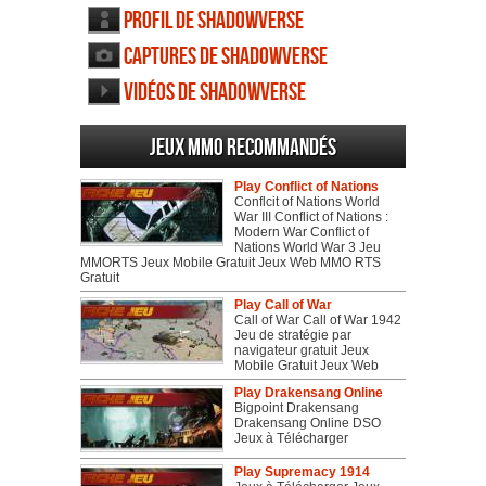
Profil de Shadowverse
Captures de Shadowverse
Vidéos de Shadowverse
Jeux MMO recommandés
Play Conflict of Nations
Conflcit of Nations World
War III Conflict of Nations :
Modern War Conflict of
Nations World War 3 Jeu
MMORTS Jeux Mobile Gratuit Jeux Web MMO RTS
Gratuit
Play Call of War
Call of War Call of War 1942
Jeu de stratégie par
navigateur gratuit Jeux
Mobile Gratuit Jeux Web
Play Drakensang Online
Bigpoint Drakensang
Drakensang Online DSO
Jeux à Télécharger
Play Supremacy 1914