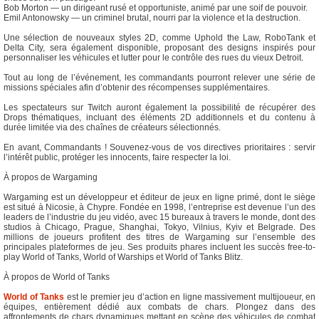
Bob Morton — un dirigeant rusé et opportuniste, animé par une soif de pouvoir.
Emil Antonowsky — un criminel brutal, nourri par la violence et la destruction.
Une sélection de nouveaux styles 2D, comme Uphold the Law, RoboTank et
Delta City, sera également disponible, proposant des designs inspirés pour
personnaliser les véhicules et lutter pour le contrôle des rues du vieux Detroit.
Tout au long de l’événement, les commandants pourront relever une série de
missions spéciales afin d’obtenir des récompenses supplémentaires.
​Les spectateurs sur Twitch auront également la possibilité de récupérer des
Drops thématiques, incluant des éléments 2D additionnels et du contenu à
durée limitée via des chaînes de créateurs sélectionnés.
En avant, Commandants ! Souvenez-vous de vos directives prioritaires : servir
l’intérêt public, protéger les innocents, faire respecter la loi.
À propos de Wargaming
Wargaming est un développeur et éditeur de jeux en ligne primé, dont le siège
est situé à Nicosie, à Chypre. Fondée en 1998, l’entreprise est devenue l’un des
leaders de l’industrie du jeu vidéo, avec 15 bureaux à travers le monde, dont des
studios à Chicago, Prague, Shanghai, Tokyo, Vilnius, Kyiv et Belgrade. Des
millions de joueurs profitent des titres de Wargaming sur l’ensemble des
principales plateformes de jeu. Ses produits phares incluent les succès free-to-
play World of Tanks, World of Warships et World of Tanks Blitz. ​
À propos de World of Tanks
World of Tanks
est le premier jeu d’action en ligne massivement multijoueur, en
équipes, entièrement dédié aux combats de chars. Plongez dans des
affrontements de chars dynamiques mettant en scène des véhicules de combat