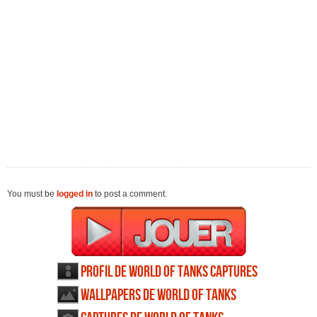
You must be
logged in
to post a comment.
Profil de World of Tanks Captures
d'écran
Wallpapers de World of Tanks
Captures d'écran