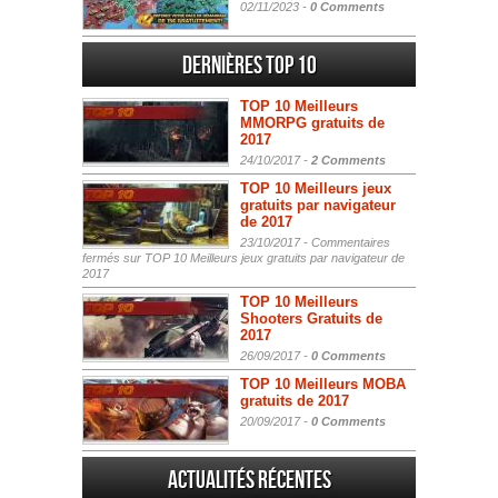
02/11/2023 -
0 Comments
Dernières Top 10
TOP 10 Meilleurs
MMORPG gratuits de
2017
24/10/2017 -
2 Comments
TOP 10 Meilleurs jeux
gratuits par navigateur
de 2017
23/10/2017 -
Commentaires
fermés
sur TOP 10 Meilleurs jeux gratuits par navigateur de
2017
TOP 10 Meilleurs
Shooters Gratuits de
2017
26/09/2017 -
0 Comments
TOP 10 Meilleurs MOBA
gratuits de 2017
20/09/2017 -
0 Comments
Actualités Récentes