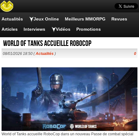
Actualités
Jeux Online
Meilleurs MMORPG
Revues
Articles
Interviews
Vidéos
Promotions
World of Tanks accueille RoboCop
08/01/2026 18:50 (
Actualités
)
0
World of Tanks accueille RoboCop dans un nouveau Passe de combat spécial