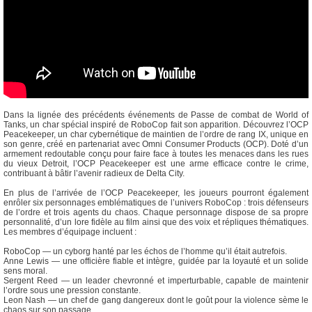
Dans la lignée des précédents événements de Passe de combat de World of
Tanks, un char spécial inspiré de RoboCop fait son apparition. Découvrez l’OCP
Peacekeeper, un char cybernétique de maintien de l’ordre de rang IX, unique en
son genre, créé en partenariat avec Omni Consumer Products (OCP). Doté d’un
armement redoutable conçu pour faire face à toutes les menaces dans les rues
du vieux Detroit, l’OCP Peacekeeper est une arme efficace contre le crime,
contribuant à bâtir l’avenir radieux de Delta City.
En plus de l’arrivée de l’OCP Peacekeeper, les joueurs pourront également
enrôler six personnages emblématiques de l’univers RoboCop : trois défenseurs
de l’ordre et trois agents du chaos. Chaque personnage dispose de sa propre
personnalité, d’un lore fidèle au film ainsi que des voix et répliques thématiques.
Les membres d’équipage incluent :
RoboCop — un cyborg hanté par les échos de l’homme qu’il était autrefois.
Anne Lewis — une officière fiable et intègre, guidée par la loyauté et un solide
sens moral.
Sergent Reed — un leader chevronné et imperturbable, capable de maintenir
l’ordre sous une pression constante.
Leon Nash — un chef de gang dangereux dont le goût pour la violence sème le
chaos sur son passage.