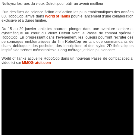
Nettoyez les rues du vieux Detroit pour bâtir un avenir meilleur
L’un des films de science-fiction et d’action les plus emblématiques des années
80, RoboCop, arrive dans
World of Tanks
pour le lancement d’une collaboration
exclusive et à durée limitée.
Du 15 au 29 janvier tankistes pourront plonger dans une aventure sombre et
cybernétique au cœur du Vieux Detroit avec le Passe de combat spécial :
RoboCop. En progressant dans l’événement, les joueurs pourront recruter des
personnages emblématiques du film RoboCop en tant que commandants de
chars, débloquer des pochoirs, des inscriptions et des styles 2D thématiques
inspirés de scènes mémorables du long-métrage, et bien plus encore.
World of Tanks accueille RoboCop dans un nouveau Passe de combat spécial
video ici sur
MMOGratuit.com