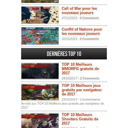
Call of War pour les
nouveaux joueurs
07/11/2023 -
0 Comments
Conflit of Nations pour
les nouveaux joueurs
02/11/2023 -
0 Comments
Dernières Top 10
TOP 10 Meilleurs
MMORPG gratuits de
2017
24/10/2017 -
2 Comments
TOP 10 Meilleurs jeux
gratuits par navigateur
de 2017
23/10/2017 -
Commentaires
fermés
sur TOP 10 Meilleurs jeux gratuits par navigateur de
2017
TOP 10 Meilleurs
Shooters Gratuits de
2017