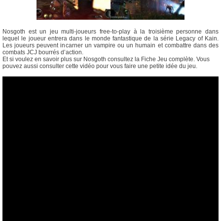
Nosgoth est un jeu multi-joueurs free-to-play à la troisième personne dans
lequel le joueur entrera dans le monde fantastique de la série Legacy of Kain.
Les joueurs peuvent incarner un vampire ou un humain et combattre dans des
combats JCJ bourrés d’action.
Et si voulez en savoir plus sur Nosgoth consultez la Fiche Jeu complète. Vous
pouvez aussi consulter cette vidéo pour vous faire une petite idée du jeu.