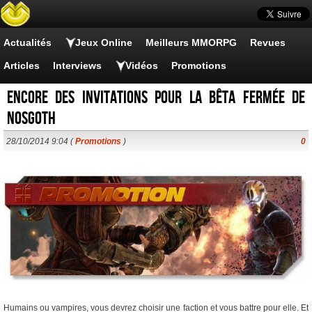
Actualités
Jeux Online
Meilleurs MMORPG
Revues
Articles
Interviews
Vidéos
Promotions
Encore des invitations pour la bêta fermée de
Nosgoth
28/10/2014 9:04 (
Promotions
)
0
Humains ou vampires, vous devrez choisir une faction et vous battre pour elle. Et