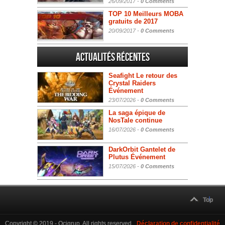
26/09/2017 -
0 Comments
TOP 10 Meilleurs MOBA
gratuits de 2017
20/09/2017 -
0 Comments
Actualités Récentes
Seafight Le retour des
Crystal Raiders
Événement
23/07/2026 -
0 Comments
La saga épique de
NosTale continue
16/07/2026 -
0 Comments
DarkOrbit Gantelet de
Plutus Événement
15/07/2026 -
0 Comments
Top
Copyright © 2019 - Ocigrup. All rights reserved.
Déclaration de confidentialité