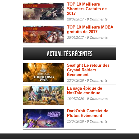
TOP 10 Meilleurs
Shooters Gratuits de
2017
26/09/2017 -
0 Comments
TOP 10 Meilleurs MOBA
gratuits de 2017
20/09/2017 -
0 Comments
Actualités Récentes
Seafight Le retour des
Crystal Raiders
Événement
23/07/2026 -
0 Comments
La saga épique de
NosTale continue
16/07/2026 -
0 Comments
DarkOrbit Gantelet de
Plutus Événement
15/07/2026 -
0 Comments