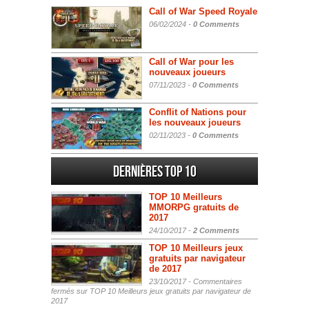
Call of War Speed Royale
06/02/2024 -
0 Comments
Call of War pour les
nouveaux joueurs
07/11/2023 -
0 Comments
Conflit of Nations pour
les nouveaux joueurs
02/11/2023 -
0 Comments
Dernières Top 10
TOP 10 Meilleurs
MMORPG gratuits de
2017
24/10/2017 -
2 Comments
TOP 10 Meilleurs jeux
gratuits par navigateur
de 2017
23/10/2017 -
Commentaires
fermés
sur TOP 10 Meilleurs jeux gratuits par navigateur de
2017