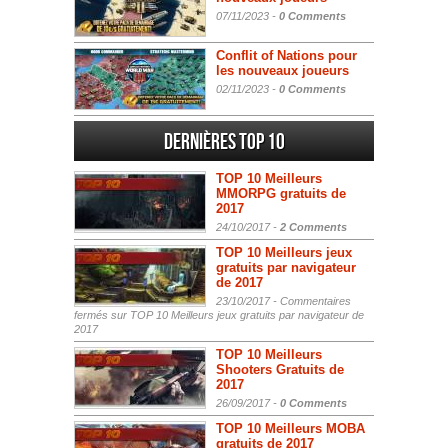
07/11/2023 -
0 Comments
Conflit of Nations pour
les nouveaux joueurs
02/11/2023 -
0 Comments
Dernières Top 10
TOP 10 Meilleurs
MMORPG gratuits de
2017
24/10/2017 -
2 Comments
TOP 10 Meilleurs jeux
gratuits par navigateur
de 2017
23/10/2017 -
Commentaires
fermés
sur TOP 10 Meilleurs jeux gratuits par navigateur de
2017
TOP 10 Meilleurs
Shooters Gratuits de
2017
26/09/2017 -
0 Comments
TOP 10 Meilleurs MOBA
gratuits de 2017