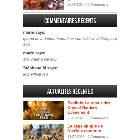
20/09/2017 -
0 Comments
Commentaires récents
marie says:
quand on a donner l email on star rider a vie?svp svp
svp
marie says:
star rider a vie svp
Stéphane M says:
le meilleur jeu
Actualités Récentes
Seafight Le retour des
Crystal Raiders
Événement
23/07/2026 -
0 Comments
La saga épique de
NosTale continue
16/07/2026 -
0 Comments