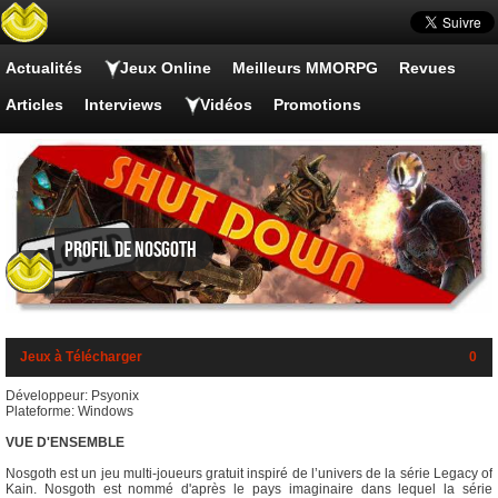
Actualités
Jeux Online
Meilleurs MMORPG
Revues
Articles
Interviews
Vidéos
Promotions
Profil de Nosgoth
Jeux à Télécharger
0
Développeur: Psyonix
Plateforme: Windows
VUE D'ENSEMBLE
Nosgoth est un jeu multi-joueurs gratuit inspiré de l’univers de la série Legacy of
Kain. Nosgoth est nommé d'après le pays imaginaire dans lequel la série