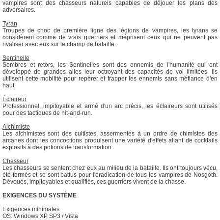
vampires sont des chasseurs naturels capables de déjouer les plans des
adversaires.
Tyran
Troupes de choc de première ligne des légions de vampires, les tyrans se
considèrent comme de vrais guerriers et méprisent ceux qui ne peuvent pas
rivaliser avec eux sur le champ de bataille.
Sentinelle
Sombres et retors, les Sentinelles sont des ennemis de l'humanité qui ont
développé de grandes ailes leur octroyant des capacités de vol limitées. Ils
utilisent cette mobilité pour repérer et frapper les ennemis sans méfiance d'en
haut.
Éclaireur
Professionnel, impitoyable et armé d'un arc précis, les éclaireurs sont utilisés
pour des tactiques de hit-and-run.
Alchimiste
Les alchimistes sont des cultistes, assermentés à un ordre de chimistes des
arcanes dont les concoctions produisent une variété d'effets allant de cocktails
explosifs à des potions de transformation.
Chasseur
Les chasseurs se sentent chez eux au milieu de la bataille. Ils ont toujours vécu,
été formés et se sont battus pour l'éradication de tous les vampires de Nosgoth.
Dévoués, impitoyables et qualifiés, ces guerriers vivent de la chasse.
EXIGENCES DU SYSTÈME
Exigences minimales
OS: Windows XP SP3 / Vista