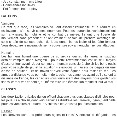
- Jeu constamment mis à jour
- Commandes intuitives
- Entièrement free-to-play
FACTIONS
Vampires
En tant que race, les vampires veulent asservir l'humanité et la réduire en
esclavage et s’en servir comme nourriture. Pour les joueurs les vampires misent
sur la vitesse, la mobilité et le combat de mêlée. Ils ont une liberté de
mouvement sans précédent et ont vraiment besoin de prendre avantage de
celle-ci afin de se rapprocher de leurs ennemis, les isoler et les faire tomber.
Vous devez lire le niveau, utiliser la couverture et vraiment planifier vos attaques.
Humains
Les humains livrent une guerre de survie, ce qui signifie anéantir jusqu'au
dernier vampire dans Nosgoth - pour eux l'extermination est le seul moyen
d'assurer leur avenir. Jouer comme un humain consiste à choisir les bons outils
pour votre style de jeu et la situation - êtes-vous un faiseur de dégâts ou une
classe de soutien - et de travailler avec votre équipe pour rester en vie. Les
armes à distance vous permettent de toucher les vampires avant qu'ils soient à
distance de frappe, les capacités vous fournissent des moyens pour garder vos
flancs, cerner vos ennemis, ou même faire une évacuation rapide si tout va mal.
CLASSES
Les deux factions rivales du jeu offrent chacune plusieurs classes distinctes pour
les joueurs à choisir, dont voici certaines d'entre-elles : Reaver, Tyran, Sentinelle
pour les vampires et Eclaireur, Alchimiste et Chasseur pour les humains.
Reaver
Les Reavers sont des prédateurs agiles et furtifs. Silencieux et éléganta, ces