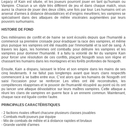
Legacy of Kain est située, et les joueurs pourront jouer en tant qu’humain ou
Vampire. Chacun a un style très différent de jeu et dans chaque match, vous
aurez la chance de jouer des deux côtés, une fois par tour. Les humains ont un
arsenal d'armes à distance dévastatrices et d’engins meurtriers; les vampires se
spécialisent dans des attaques de mêlée viscérales augmentées par leurs
pouvoirs surhumains.
HISTOIRE DE FOND
Des millénaires de conflit et de haine se sont écoulés depuis que l'humanité a
commencé sa première croisade pour éradiquer la race des vampires, et même
plus puisque les vampires ont été maudits par l'immortalité et la soif de sang. À
travers les âges, les hommes ont combattu pour détruire les vampires et les
vampires pour dominer l'humanité. Il a fallu la volonté de fer du vampire Kain
pour forcer une résolution de ces conflits, plaçant Nosgoth sous son règne et
chassant les humains dans les montagnes et les forêts profondes de Nosgoth.
Ensuite, Kain a disparu, laissant le trône et son empire dans les mains de ses
cinq lieutenants. Il ne fallut pas longtemps avant que leurs clans respectifs
commencent à se battre entre eux. C’est alors que les humains de Nosgoth ont
saisi l'occasion pour se renforcer. Les villes ont été reconstruites, les
compétences réapprises et le pouvoir de l'humanité récupéré au point où ils ont
pu lancer une attaque dévastatrice sur leurs maîtres vampires. Cette attaque a
réuni les clans de vampires en guerre face à un ennemi commun. Maintenant,
chaque race est liguée contre l'autre.
PRINCIPALES CARACTÉRISTIQUES
- 2 factions rivales offrant chacune plusieurs classes jouables
- Combats multi-joueurs par équipe
- Mix de combats de mêlée et à distance rapides et brutaux
- Grande variété d'armes