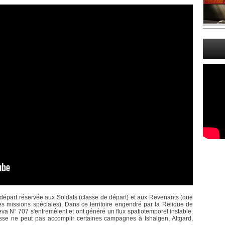
de départ réservée aux Soldats (classe de départ) et aux Revenants (que
es missions spéciales). Dans ce territoire engendré par la Relique de
va N° 707 s'entremêlent et ont généré un flux spatiotemporel instable.
sse ne peut pas accomplir certaines campagnes à Ishalgen, Altgard,