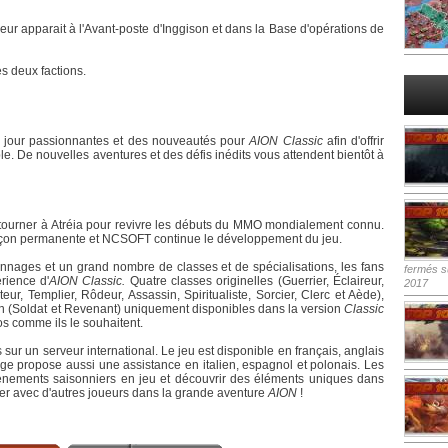
ur apparait à l'Avant-poste d'Inggison et dans la Base d'opérations de
s deux factions.
 jour passionnantes et des nouveautés pour
AION Classic
afin d'offrir
. De nouvelles aventures et des défis inédits vous attendent bientôt à
tourner à Atréia pour revivre les débuts du MMO mondialement connu.
açon permanente et NCSOFT continue le développement du jeu.
nnages et un grand nombre de classes et de spécialisations, les fans
fermés
su
rience d'
AION Classic.
Quatre classes originelles (Guerrier, Éclaireur,
2017
eur, Templier, Rôdeur, Assassin, Spiritualiste, Sorcier, Clerc et Aède),
ion (Soldat et Revenant) uniquement disponibles dans la version
Classic
s comme ils le souhaitent.
sur un serveur international. Le jeu est disponible en français, anglais
ge propose aussi une assistance en italien, espagnol et polonais. Les
ènements saisonniers en jeu et découvrir des éléments uniques dans
cer avec d'autres joueurs dans la grande aventure
AION
!