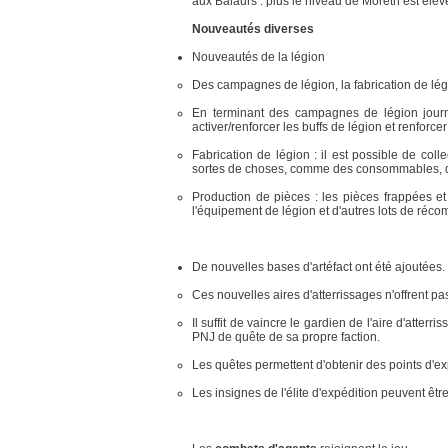
aux Balaurs : plus le niveau de Moreth est élevé,
Nouveautés diverses
Nouveautés de la légion
Des campagnes de légion, la fabrication de légi
En terminant des campagnes de légion journ
activer/renforcer les buffs de légion et renforc
Fabrication de légion : il est possible de coll
sortes de choses, comme des consommables, des
Production de pièces : les pièces frappées et
l'équipement de légion et d'autres lots de réc
De nouvelles bases d'artéfact ont été ajoutées.
Ces nouvelles aires d'atterrissages n'offrent pas
Il suffit de vaincre le gardien de l'aire d'atterr
PNJ de quête de sa propre faction.
Les quêtes permettent d'obtenir des points d'e
Les insignes de l'élite d'expédition peuvent êtr