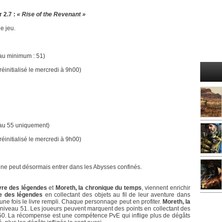
r 2.7 :
« Rise of the Revenant »
le jeu.
au minimum : 51)
éinitialisé le mercredi à 9h00)
eau 55 uniquement)
éinitialisé le mercredi à 9h00)
vine peut désormais entrer dans les Abysses confinés.
vre des légendes
et
Moreth, la chronique du temps
, viennent enrichir
e des légendes
en collectant des objets au fil de leur aventure dans
une fois le livre rempli. Chaque personnage peut en profiter.
Moreth, la
u niveau 51. Les joueurs peuvent marquent des points en collectant des
g 50. La récompense est une compétence PvE qui inflige plus de dégâts