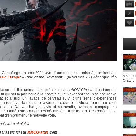
: Gameforge entame 2024 avec l'annonce d'une mise à jour flambant
MMORTS
ssic Europe
: «
Rise of the Revenant
» (la Version 2.7) débarque très
Gratuit
 classe inédite, uniquement présente dans
AION Classic
. Les fans ont
r qui fait la part belle à la nostalgie. Le Revenant est un soldat Daeva
mat et a subi un lavage de cerveau suivi d'une série d'expériences
et à retrouver la mémoire, avant de retourner à Atréia pour renaitre en
e soldat Daeva change d'avis et se révolte, avec ses compagnons
te abandonné leurs camarades déchus à leur triste sort. Ces renégats se
ent d'emprunter une nouvelle voie.
u'il aura choisi. »
 Classic ici sur
MMOGratuit
.com
: