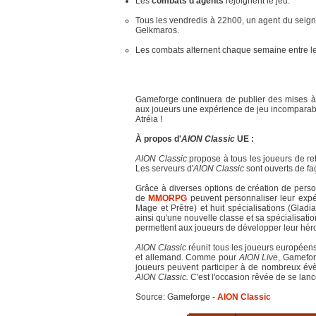
Les
combats d'agents
rejoignent le jeu.
Tous les vendredis à 22h00, un agent du seigne
Gelkmaros.
Les combats alternent chaque semaine entre le
Gameforge continuera de publier des mises à
aux joueurs une expérience de jeu incomparable
Atréia !
À propos d'
AION Classic
UE :
AION Classic
propose à tous les joueurs de re
Les serveurs d'
AION Classic
sont ouverts de f
Grâce à diverses options de création de perso
de
MMORPG
peuvent personnaliser leur expé
Mage et Prêtre) et huit spécialisations (Gladiat
ainsi qu'une nouvelle classe et sa spécialisat
permettent aux joueurs de développer leur héro
AION Classic
réunit tous les joueurs européens 
et allemand. Comme pour
AION Live
, Gamefor
joueurs peuvent participer à de nombreux év
AION Classic.
C'est l'occasion rêvée de se lan
Source: Gameforge -
AION Classic