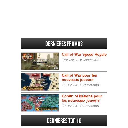
Dernières promos
Call of War Speed Royale
06/02/2024 -
0 Comments
Call of War pour les
nouveaux joueurs
07/11/2023 -
0 Comments
Conflit of Nations pour
les nouveaux joueurs
02/11/2023 -
0 Comments
Dernières Top 10