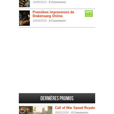
14/09/2019 -
0 Comments
Premières impressions de
7
Drakensang Online
19/04/2019 -
0 Comments
Dernières promos
Call of War Speed Royale
06/02/2024 -
0 Comments