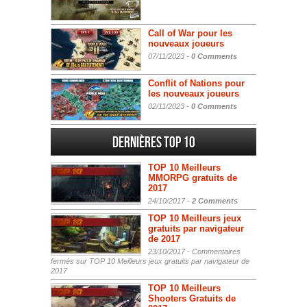
Call of War pour les
nouveaux joueurs
07/11/2023 -
0 Comments
Conflit of Nations pour
les nouveaux joueurs
02/11/2023 -
0 Comments
Dernières Top 10
TOP 10 Meilleurs
MMORPG gratuits de
2017
24/10/2017 -
2 Comments
TOP 10 Meilleurs jeux
gratuits par navigateur
de 2017
23/10/2017 -
Commentaires
fermés
sur TOP 10 Meilleurs jeux gratuits par navigateur de
2017
TOP 10 Meilleurs
Shooters Gratuits de