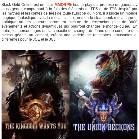
Black Gold Online est un futur
MMORPG
free-to-play qui propose un gameplay
cross-genre, comprenant à la fois des éléments de FPS et de TPS. Inspiré par
les mythes et les contes de fées de toute l'Europe du Nord, il associe un monde
magique fantastique avec la mécanisation, un monde steampunk mécanique et
gothique où les joueurs seront en mesure de déclencher plus de 3000
événements et actions dynamiques qui pourront changer le monde du jeu. En
outre, les personnages ont la capacité de changer de forme et de conduire des
mechs géants au combat, créant une variété de rencontres amusantes et
différentes pour le JCE et le JCJ.