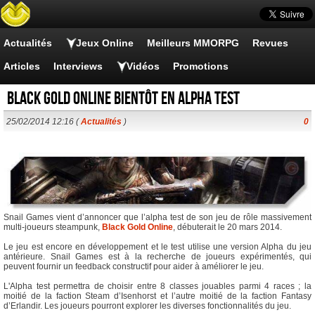
Actualités
Jeux Online
Meilleurs MMORPG
Revues
Articles
Interviews
Vidéos
Promotions
Black Gold Online bientôt en alpha test
25/02/2014 12:16 (
Actualités
)
0
Snail Games vient d’annoncer que l’alpha test de son jeu de rôle massivement
multi-joueurs steampunk,
Black Gold Online
, débuterait le 20 mars 2014.
Le jeu est encore en développement et le test utilise une version Alpha du jeu
antérieure. Snail Games est à la recherche de joueurs expérimentés, qui
peuvent fournir un feedback constructif pour aider à améliorer le jeu.
L'Alpha test permettra de choisir entre 8 classes jouables parmi 4 races ; la
moitié de la faction Steam d’Isenhorst et l’autre moitié de la faction Fantasy
d’Erlandir. Les joueurs pourront explorer les diverses fonctionnalités du jeu.