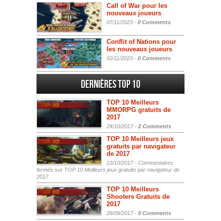
Call of War pour les
nouveaux joueurs
07/11/2023 -
0 Comments
Conflit of Nations pour
les nouveaux joueurs
02/11/2023 -
0 Comments
Dernières Top 10
TOP 10 Meilleurs
MMORPG gratuits de
2017
24/10/2017 -
2 Comments
TOP 10 Meilleurs jeux
gratuits par navigateur
de 2017
23/10/2017 -
Commentaires
fermés
sur TOP 10 Meilleurs jeux gratuits par navigateur de
2017
TOP 10 Meilleurs
Shooters Gratuits de
2017
26/09/2017 -
0 Comments