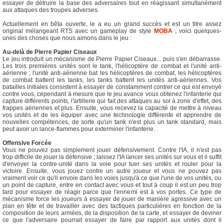
essayer de détruire la base des adversaires tout en réagissant simultanément
aux attaques des troupes adverses.
Actuellement en bêta ouverte, le a eu un grand succès et est un titre assez
original mélangeant RTS avec un gameplay de style
MOBA
; voici quelques-
unes des choses que nous aimons dans le jeu :
Au-delà de Pierre Papier Ciseaux
Le jeu introduit un mécanisme de Pierre Papier Ciseaux... puis s'en débarrasse.
Les trois premières unités sont le tank, l'hélicoptère de combat et l'unité anti-
aérienne ; l'unité anti-aérienne bat les hélicoptères de combat, les hélicoptères
de combat battent les tanks, les tanks battent les unités anti-aériennes. Vos
batailles initiales consistent à essayer de constamment contrer ce qui est envoyé
contre vous, cependant à mesure que le jeu avance vous obtenez l'infanterie qui
capture différents points, l'artillerie qui fait des attaques au sol à zone d'effet, des
frappes aériennes et plus. Ensuite, vous recevez la capacité de mettre à niveau
vos unités et de les équiper avec une technologie différente et apprendre de
nouvelles compétences, de sorte qu'un tank n'est plus un tank standard, mais
peut avoir un lance-flammes pour exterminer l'infanterie. .
Offensive Forcée
Vous ne pouvez pas simplement jouer défensivement. Contre l'IA, il n'est pas
trop difficile de jouer la défensive ; laissez l'IA lancer ses unités sur vous et il suffit
d'envoyer la contre-unité dans la voie pour tuer ses unités et rouler pour la
victoire. Ensuite, vous jouez contre un autre joueur et vous ne pouvez pas
vraiment voir ce qu'il envoie dans les voies jusqu'à ce que l'une de vos unités, ou
un point de capture, entre en contact avec vous et tout à coup il est un peu trop
tard pour essayer de réagir parce que l'ennemi est à vos portes. Ce type de
mécanisme force les joueurs à essayer de jouer de manière agressive avec un
plan en tête et de travailler avec des tactiques particulières en fonction de la
composition de leurs armées, de la disposition de la carte, et essayer de deviner
ce que l'adversaire pourrait essayer de faire par rapport aux unités dont il