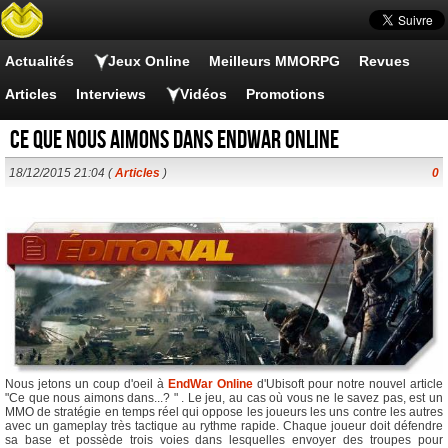
Actualités
Jeux Online
Meilleurs MMORPG
Revues
Articles
Interviews
Vidéos
Promotions
Ce que nous aimons dans EndWar Online
18/12/2015 21:04 (
Articles
)
0
Nous jetons un coup d'oeil à
EndWar Online
d'Ubisoft pour notre nouvel article
"Ce que nous aimons dans...? " . Le jeu, au cas où vous ne le savez pas, est un
MMO de stratégie en temps réel qui oppose les joueurs les uns contre les autres
avec un gameplay très tactique au rythme rapide. Chaque joueur doit défendre
sa base et possède trois voies dans lesquelles envoyer des troupes pour