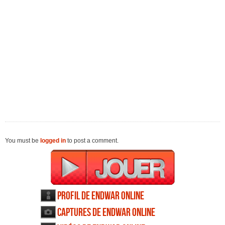
You must be
logged in
to post a comment.
Profil de EndWar Online
Captures de EndWar Online