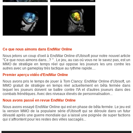
Ce que nous aimons dans EndWar Online
Nous jetons un coup d'oeil à EndWar Online d'Ubisoft pour notre nouvel article
"Ce que nous aimons dans...? " . Le jeu, au cas où vous ne le savez pas, est un
MMO de stratégie en temps réel qui oppose les joueurs les uns contre les
autres avec un gameplay très tactique au rythme rapide....
Premier aperçu vidéo d’EndWar Online
Nous avons pris le temps de jouer à Tom Clancy: EndWar Online d'Ubisoft, un
MMO gratuit de stratégie en temps réel actuellement en bêta fermée dans
lequel les joueurs doivent se battre contre l'IA et d'autres joueurs dans des
combats frénétiques. Avec des niveaux élevés de personnalisation...
Nous avons passé en revue EndWar Online
Nous avons essayé EndWar Online qui est en phase de bêta fermée. Le jeu est
la version MMO de la populaire série d'Ubisoft qui se déroule dans un futur
dévasté après une guerre mondiale qui a laissé une poignée de super factions
qui s’affrontent pour les restes des villes saccagés...