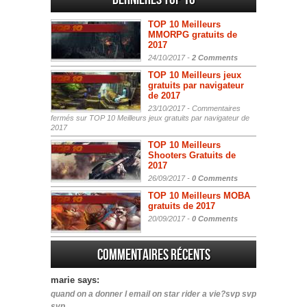
TOP 10 Meilleurs
MMORPG gratuits de
2017
24/10/2017 -
2 Comments
TOP 10 Meilleurs jeux
gratuits par navigateur
de 2017
23/10/2017 -
Commentaires
fermés
sur TOP 10 Meilleurs jeux gratuits par navigateur de
2017
TOP 10 Meilleurs
Shooters Gratuits de
2017
26/09/2017 -
0 Comments
TOP 10 Meilleurs MOBA
gratuits de 2017
20/09/2017 -
0 Comments
Commentaires récents
marie says:
quand on a donner l email on star rider a vie?svp svp
svp