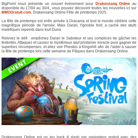
BigPoint nous présente un nouvel événement pour
Drakensang Online
au
disponible du 17/04 au 30/4., vous pouvez découvrir toutes les nouvelles ici sur
MMOGratuit.com
, Drakensang Online Fête de printemps 2025.
La fête de printemps est enfin arrivée à Dracania et tout le monde célèbre cette
magnifique période de l'année. Mais Daran, l'ignoble troll, a caché des œufs
maléfiques repeints dans tout Duria.
Relevez le défi : empêchez Daran le Saboteur et ses complices de gâcher les
festivités. Attaquez et cassez le mystérieux œuf printanier miracle pour gagner de
superbes récompenses, et allez voir Phestos à Kingshill afin de l'aider à sauver
la fête de printemps lors cette semaine de Pâques dans Drakensang Online.
Drakensang Online est un jeu hack & slash par navigateur gratuit avec des