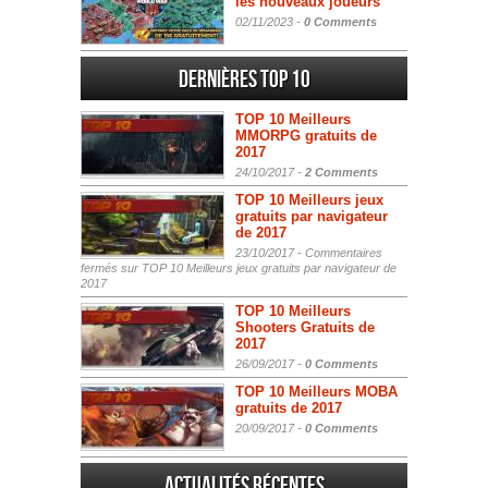
les nouveaux joueurs
02/11/2023 -
0 Comments
Dernières Top 10
TOP 10 Meilleurs
MMORPG gratuits de
2017
24/10/2017 -
2 Comments
TOP 10 Meilleurs jeux
gratuits par navigateur
de 2017
23/10/2017 -
Commentaires
fermés
sur TOP 10 Meilleurs jeux gratuits par navigateur de
2017
TOP 10 Meilleurs
Shooters Gratuits de
2017
26/09/2017 -
0 Comments
TOP 10 Meilleurs MOBA
gratuits de 2017
20/09/2017 -
0 Comments
Actualités Récentes