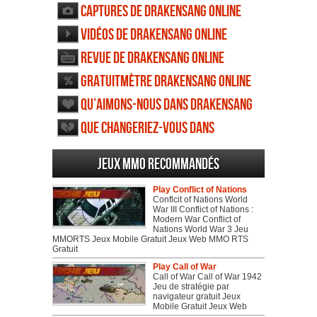
Captures de Drakensang Online
Vidéos de Drakensang Online
Revue de Drakensang Online
Gratuitmètre Drakensang Online
Qu’aimons-nous dans Drakensang
Online
Que changeriez-vous dans
Drakensang Online
Jeux MMO recommandés
Play Conflict of Nations
Conflcit of Nations World
War III Conflict of Nations :
Modern War Conflict of
Nations World War 3 Jeu
MMORTS Jeux Mobile Gratuit Jeux Web MMO RTS
Gratuit
Play Call of War
Call of War Call of War 1942
Jeu de stratégie par
navigateur gratuit Jeux
Mobile Gratuit Jeux Web