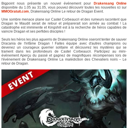
Bigpoint nous présente un nouvel événement pour
Drakensang Online
disponible du 1.05 au 31.05, vous pouvez découvrir toutes les nouvelles ici sur
MMOGratuit.com
, Drakensang Online Le retour de Dragan Event.
Une sombre menace plane sur Castel Corbeaucri et des rumeurs racontent que
Dragan le Maudit serait de retour et préparerait son armée au combat ! La
catastrophe est imminente et Kingshill est à la recherche de héros capables de
vaincre Dragan et ses perfides disciples !
Seuls les héros les plus aguerris de Drakensang Online oseront tenter de sauver
Dracania de l'infâme Dragan ! Faites équipe avec d'autres champions ou
devenez un courageux guerrier solitaire et découvrez les mystères qui se
trament dans les profondeurs de Castel Corbeaucri. Participez au mini-
événement Aperçu du passé et gagnez de magnifiques récompenses lors de
l'événement de Drakensang Online La malédiction des Chevaliers noirs – Le
retour de Dragan.