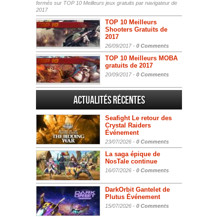
fermés
sur TOP 10 Meilleurs jeux gratuits par navigateur de
2017
TOP 10 Meilleurs
Shooters Gratuits de
2017
26/09/2017 -
0 Comments
TOP 10 Meilleurs MOBA
gratuits de 2017
20/09/2017 -
0 Comments
Actualités Récentes
Seafight Le retour des
Crystal Raiders
Événement
23/07/2026 -
0 Comments
La saga épique de
NosTale continue
16/07/2026 -
0 Comments
DarkOrbit Gantelet de
Plutus Événement
15/07/2026 -
0 Comments