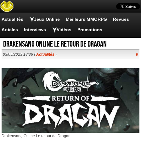
Actualités
Jeux Online
Meilleurs MMORPG
Revues
Articles
Interviews
Vidéos
Promotions
Drakensang Online Le retour de Dragan
03/05/2023 18:36 (
Actualités
)
0
Drakensang Online Le retour de Dragan