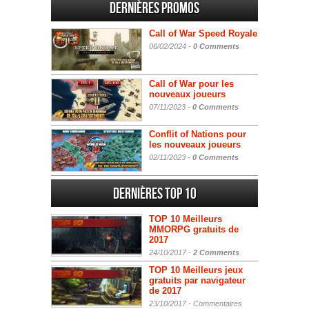
Dernières promos
Call of War Speed Royale
06/02/2024 -
0 Comments
Call of War pour les
nouveaux joueurs
07/11/2023 -
0 Comments
Conflit of Nations pour
les nouveaux joueurs
02/11/2023 -
0 Comments
Dernières Top 10
TOP 10 Meilleurs
MMORPG gratuits de
2017
24/10/2017 -
2 Comments
TOP 10 Meilleurs jeux
gratuits par navigateur
de 2017
23/10/2017 -
Commentaires