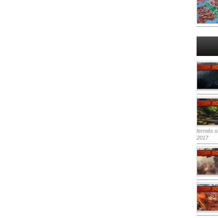
fermés
su
2017