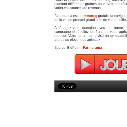
Dans la peau d’un humble fermier, vous devrez 
plantant différentes graines pour avoir des réc
varier vos sources de revenus.
Farmerama est un
mmorpg
gratuit sur navigat
de la vie en prenant grand soin de votre meilleur
Aménagez votre domaine avec une ferme, une
campagne et récoltez les fruits de votre agri
reposer! Votre terrain est divisé en un quadril
arbres ou élever des animaux.
Source: BigPoint -
Farmerama