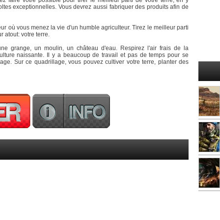
faire votre possible pour tirer le meilleur parti de votre terre, en y
oltes exceptionnelles. Vous devrez aussi fabriquer des produits afin de
eur où vous menez la vie d'un humble agriculteur. Tirez le meilleur parti
 atout: votre terre.
 grange, un moulin, un château d'eau. Respirez l'air frais de la
culture naissante. Il y a beaucoup de travail et pas de temps pour se
lage. Sur ce quadrillage, vous pouvez cultiver votre terre, planter des