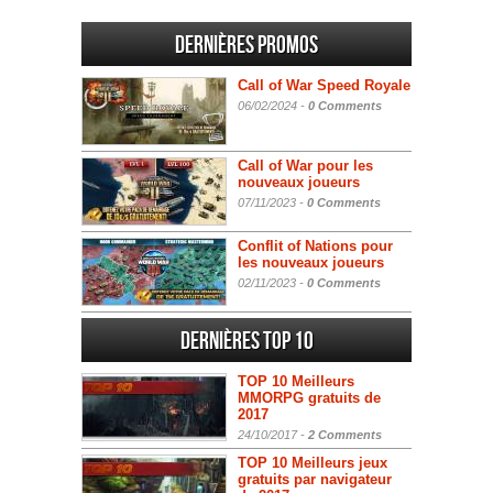
Dernières promos
Call of War Speed Royale
06/02/2024 -
0 Comments
Call of War pour les
nouveaux joueurs
07/11/2023 -
0 Comments
Conflit of Nations pour
les nouveaux joueurs
02/11/2023 -
0 Comments
Dernières Top 10
TOP 10 Meilleurs
MMORPG gratuits de
2017
24/10/2017 -
2 Comments
TOP 10 Meilleurs jeux
gratuits par navigateur