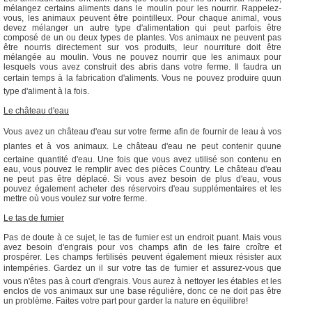
mélangez certains aliments dans le moulin pour les nourrir. Rappelez-
vous, les animaux peuvent être pointilleux. Pour chaque animal, vous
devez mélanger un autre type d'alimentation qui peut parfois être
composé de un ou deux types de plantes. Vos animaux ne peuvent pas
être nourris directement sur vos produits, leur nourriture doit être
mélangée au moulin. Vous ne pouvez nourrir que les animaux pour
lesquels vous avez construit des abris dans votre ferme. Il faudra un
certain temps à la fabrication d'aliments. Vous ne pouvez produire quun
type d'aliment à la fois.
Le château d'eau
Vous avez un château d'eau sur votre ferme afin de fournir de leau à vos
plantes et à vos animaux. Le château d'eau ne peut contenir quune
certaine quantité d'eau. Une fois que vous avez utilisé son contenu en
eau, vous pouvez le remplir avec des pièces Country. Le château d'eau
ne peut pas être déplacé. Si vous avez besoin de plus d'eau, vous
pouvez également acheter des réservoirs d'eau supplémentaires et les
mettre où vous voulez sur votre ferme.
Le tas de fumier
Pas de doute à ce sujet, le tas de fumier est un endroit puant. Mais vous
avez besoin d'engrais pour vos champs afin de les faire croître et
prospérer. Les champs fertilisés peuvent également mieux résister aux
intempéries. Gardez un il sur votre tas de fumier et assurez-vous que
vous n'êtes pas à court d'engrais. Vous aurez à nettoyer les étables et les
enclos de vos animaux sur une base régulière, donc ce ne doit pas être
un problème. Faites votre part pour garder la nature en équilibre!