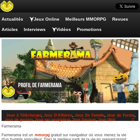
Actualités
Jeux Online
Meilleurs MMORPG
Revues
Articles
Interviews
Vidéos
Promotions
Profil de Farmerama
Jeux à Télécharger
,
Jeux D'Affaires
,
Jeux De Familie
,
Jeux de Ferme
,
Jeux de gestion
,
Jeux par navigateur
,
Jeux Sociaux
,
Jeux Web
2
Farmerama
Farmerama est un
mmorpg
gratuit sur navigateur où vous menez la vie
d'un humble agriculteur. Tirez le meilleur parti de la vie en prenant grand