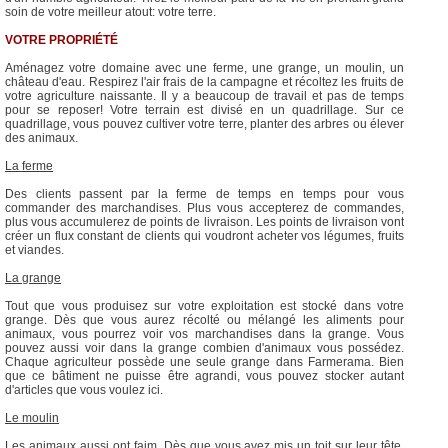
soin de votre meilleur atout: votre terre.
VOTRE PROPRIÉTÉ
Aménagez votre domaine avec une ferme, une grange, un moulin, un
château d'eau. Respirez l'air frais de la campagne et récoltez les fruits de
votre agriculture naissante. Il y a beaucoup de travail et pas de temps
pour se reposer! Votre terrain est divisé en un quadrillage. Sur ce
quadrillage, vous pouvez cultiver votre terre, planter des arbres ou élever
des animaux.
La ferme
Des clients passent par la ferme de temps en temps pour vous
commander des marchandises. Plus vous accepterez de commandes,
plus vous accumulerez de points de livraison. Les points de livraison vont
créer un flux constant de clients qui voudront acheter vos légumes, fruits
et viandes.
La grange
Tout que vous produisez sur votre exploitation est stocké dans votre
grange. Dès que vous aurez récolté ou mélangé les aliments pour
animaux, vous pourrez voir vos marchandises dans la grange. Vous
pouvez aussi voir dans la grange combien d'animaux vous possédez.
Chaque agriculteur possède une seule grange dans Farmerama. Bien
que ce bâtiment ne puisse être agrandi, vous pouvez stocker autant
d'articles que vous voulez ici.
Le moulin
Les animaux aussi ont faim. Dès que vous avez mis un toit sur leur tête,