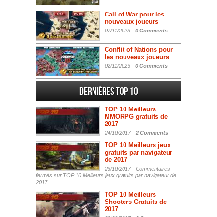
Call of War pour les
nouveaux joueurs
07/11/2023 -
0 Comments
Conflit of Nations pour
les nouveaux joueurs
02/11/2023 -
0 Comments
Dernières Top 10
TOP 10 Meilleurs
MMORPG gratuits de
2017
24/10/2017 -
2 Comments
TOP 10 Meilleurs jeux
gratuits par navigateur
de 2017
23/10/2017 -
Commentaires
fermés
sur TOP 10 Meilleurs jeux gratuits par navigateur de
2017
TOP 10 Meilleurs
Shooters Gratuits de
2017