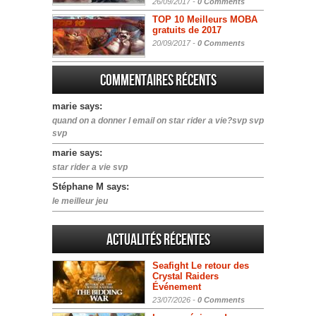
26/09/2017 -
0 Comments
TOP 10 Meilleurs MOBA
gratuits de 2017
20/09/2017 -
0 Comments
Commentaires récents
marie says:
quand on a donner l email on star rider a vie?svp svp
svp
marie says:
star rider a vie svp
Stéphane M says:
le meilleur jeu
Actualités Récentes
Seafight Le retour des
Crystal Raiders
Événement
23/07/2026 -
0 Comments