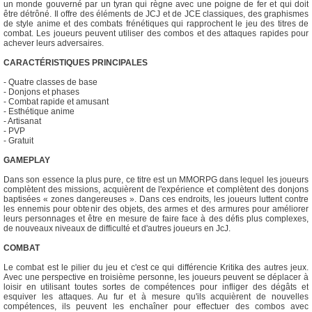
un monde gouverné par un tyran qui règne avec une poigne de fer et qui doit
être détrôné. Il offre des éléments de JCJ et de JCE classiques, des graphismes
de style anime et des combats frénétiques qui rapprochent le jeu des titres de
combat. Les joueurs peuvent utiliser des combos et des attaques rapides pour
achever leurs adversaires.
CARACTÉRISTIQUES PRINCIPALES
- Quatre classes de base
- Donjons et phases
- Combat rapide et amusant
- Esthétique anime
- Artisanat
- PVP
- Gratuit
GAMEPLAY
Dans son essence la plus pure, ce titre est un MMORPG dans lequel les joueurs
complètent des missions, acquièrent de l'expérience et complètent des donjons
baptisées « zones dangereuses ». Dans ces endroits, les joueurs luttent contre
les ennemis pour obtenir des objets, des armes et des armures pour améliorer
leurs personnages et être en mesure de faire face à des défis plus complexes,
de nouveaux niveaux de difficulté et d'autres joueurs en JcJ.
COMBAT
Le combat est le pilier du jeu et c'est ce qui différencie Kritika des autres jeux.
Avec une perspective en troisième personne, les joueurs peuvent se déplacer à
loisir en utilisant toutes sortes de compétences pour infliger des dégâts et
esquiver les attaques. Au fur et à mesure qu'ils acquièrent de nouvelles
compétences, ils peuvent les enchaîner pour effectuer des combos avec