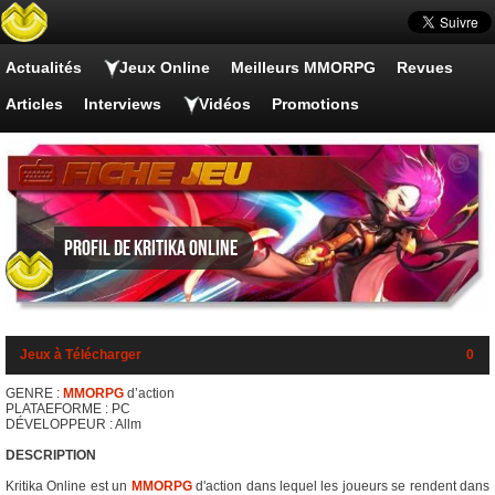
Actualités
Jeux Online
Meilleurs MMORPG
Revues
Articles
Interviews
Vidéos
Promotions
Profil de Kritika Online
Jeux à Télécharger
0
GENRE :
MMORPG
d’action
PLATAEFORME : PC
DÉVELOPPEUR : Allm
DESCRIPTION
Kritika Online est un
MMORPG
d'action dans lequel les joueurs se rendent dans