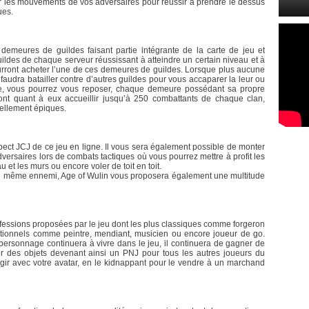
per les mouvements de vos adversaires pour réussir à prendre le dessus
ues.
emeures de guildes faisant partie intégrante de la carte de jeu et
uildes de chaque serveur réussissant à atteindre un certain niveau et à
rront acheter l’une de ces demeures de guildes. Lorsque plus aucune
faudra batailler contre d’autres guildes pour vous accaparer la leur ou
nue, vous pourrez vous reposer, chaque demeure possédant sa propre
ont quant à eux accueillir jusqu’à 250 combattants de chaque clan,
éellement épiques.
ect JCJ de ce jeu en ligne. Il vous sera également possible de monter
dversaires lors de combats tactiques où vous pourrez mettre à profit les
 et les murs ou encore voler de toit en toit.
 un même ennemi, Age of Wulin vous proposera également une multitude
fessions proposées par le jeu dont les plus classiques comme forgeron
itionnels comme peintre, mendiant, musicien ou encore joueur de go.
ersonnage continuera à vivre dans le jeu, il continuera de gagner de
ter des objets devenant ainsi un PNJ pour tous les autres joueurs du
ragir avec votre avatar, en le kidnappant pour le vendre à un marchand