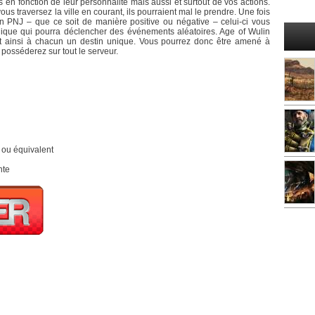
 en fonction de leur personnalité mais aussi et surtout de vos actions.
us traversez la ville en courant, ils pourraient mal le prendre. Une fois
 PNJ – que ce soit de manière positive ou négative – celui-ci vous
ique qui pourra déclencher des événements aléatoires. Age of Wulin
nt ainsi à chacun un destin unique. Vous pourrez donc être amené à
osséderez sur tout le serveur.
 ou équivalent
nte