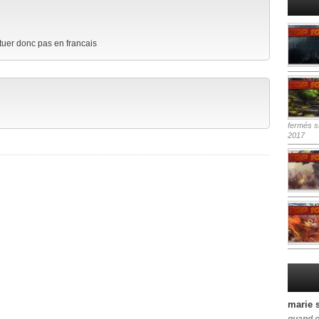
ctuer donc pas en francais
fermés
su
2017
marie 