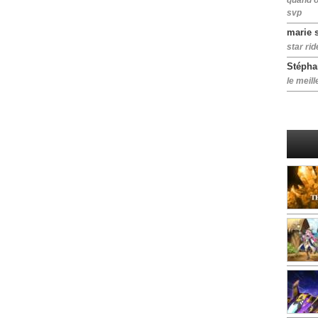
quand o
svp
marie 
star rid
Stépha
le meill