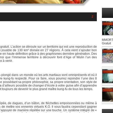
2
MMORTS
Gratuit
ratuit. L’action se déroule sur un territoire qui est une reproduction de
 jouable de 130 km² divisée en 27 régions. À cela vient s’ajouter bon
le en haute définition grâce à des graphismes dernière génération. Des
insi que l’immense territoire à découvrir font d’Age of Wulin l’un des
x à venir.
a plongé dans un monde où les arts martiaux sont omniprésents et où il
e kung-fu respecté. Pour ce faire, vous pourrez rejoindre l’une des 8
 possédant sa propre philosophie, sa propre orientation, son style de
a d’ailleurs possible de changer d’école à votre guise afin d’apprendre
ut toujours de devenir le plus grand maître kung-fu de tous les temps.
e épée, de dagues, d’un bâton, de fléchettes empoisonnées ou même à
 de mettre vos ennemis virtuels K.O. Il vous faudra cependant gagner
as d’appuyer de manière répétée sur une touche. Un système intégré de «