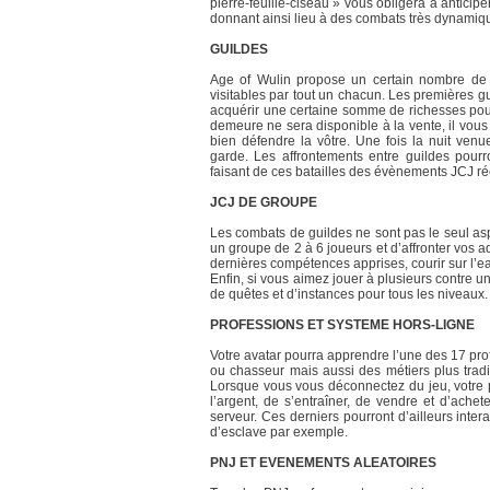
pierre-feuille-ciseau » vous obligera à antici
donnant ainsi lieu à des combats très dynamiq
GUILDES
Age of Wulin propose un certain nombre de d
visitables par tout un chacun. Les premières g
acquérir une certaine somme de richesses pou
demeure ne sera disponible à la vente, il vous 
bien défendre la vôtre. Une fois la nuit ve
garde. Les affrontements entre guildes pourr
faisant de ces batailles des évènements JCJ r
JCJ DE GROUPE
Les combats de guildes ne sont pas le seul asp
un groupe de 2 à 6 joueurs et d’affronter vos a
dernières compétences apprises, courir sur l’eau
Enfin, si vous aimez jouer à plusieurs contre
de quêtes et d’instances pour tous les niveaux.
PROFESSIONS ET SYSTEME HORS-LIGNE
Votre avatar pourra apprendre l’une des 17 pro
ou chasseur mais aussi des métiers plus trad
Lorsque vous vous déconnectez du jeu, votre p
l’argent, de s’entraîner, de vendre et d’ache
serveur. Ces derniers pourront d’ailleurs inte
d’esclave par exemple.
PNJ ET EVENEMENTS ALEATOIRES