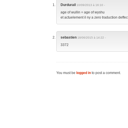
Durdurail
10/09/2013 à 16:10 -
age of wullin = age of wyshu
et actuelement il ny a zero traduction deffe
sebastien
18/06/2015 à 14:22 -
3372
You must be
logged in
to post a comment.