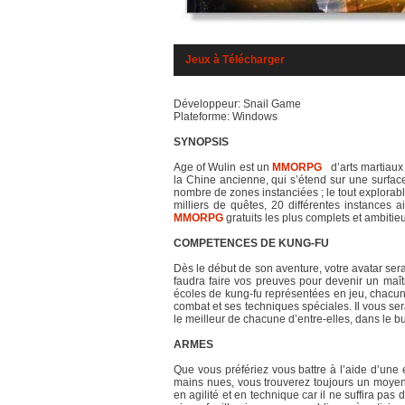
Jeux à Télécharger
Développeur: Snail Game
Plateforme: Windows
SYNOPSIS
Age of Wulin est un
MMORPG
d’arts martiaux g
la Chine ancienne, qui s’étend sur une surface
nombre de zones instanciées ; le tout explorab
milliers de quêtes, 20 différentes instances a
MMORPG
gratuits les plus complets et ambitieu
COMPETENCES DE KUNG-FU
Dès le début de son aventure, votre avatar ser
faudra faire vos preuves pour devenir un maîtr
écoles de kung-fu représentées en jeu, chacune
combat et ses techniques spéciales. Il vous ser
le meilleur de chacune d’entre-elles, dans le b
ARMES
Que vous préfériez vous battre à l’aide d’un
mains nues, vous trouverez toujours un moyen
en agilité et en technique car il ne suffira p