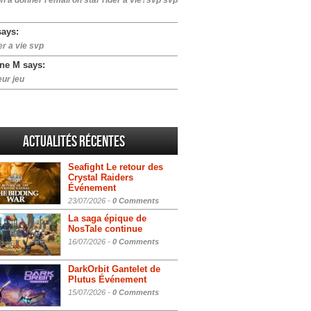
n a donner l email on star rider a vie?svp svp
says:
er a vie svp
ne M says:
eur jeu
Actualités Récentes
Seafight Le retour des
Crystal Raiders
Événement
23/07/2026 -
0 Comments
La saga épique de
NosTale continue
16/07/2026 -
0 Comments
DarkOrbit Gantelet de
Plutus Événement
15/07/2026 -
0 Comments