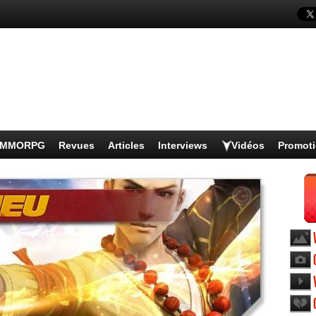
s MMORPG
Revues
Articles
Interviews
Vidéos
Promot