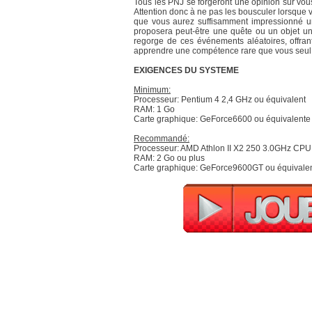
Tous les PNJ se forgeront une opinion sur vous
Attention donc à ne pas les bousculer lorsque vo
que vous aurez suffisamment impressionné un
proposera peut-être une quête ou un objet un
regorge de ces événements aléatoires, offra
apprendre une compétence rare que vous seul p
EXIGENCES DU SYSTEME
Minimum:
Processeur: Pentium 4 2,4 GHz ou équivalent
RAM: 1 Go
Carte graphique: GeForce6600 ou équivalente
Recommandé:
Processeur: AMD Athlon II X2 250 3.0GHz CPU
RAM: 2 Go ou plus
Carte graphique: GeForce9600GT ou équivale