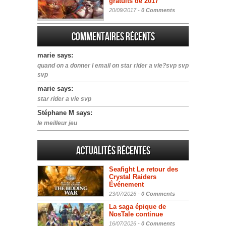
gratuits de 2017
20/09/2017 -
0 Comments
Commentaires récents
marie says:
quand on a donner l email on star rider a vie?svp svp
svp
marie says:
star rider a vie svp
Stéphane M says:
le meilleur jeu
Actualités Récentes
Seafight Le retour des
Crystal Raiders
Événement
23/07/2026 -
0 Comments
La saga épique de
NosTale continue
16/07/2026 -
0 Comments