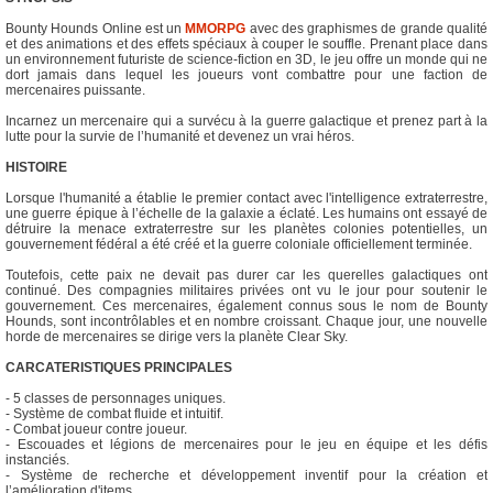
Bounty Hounds Online est un
MMORPG
avec des graphismes de grande qualité
et des animations et des effets spéciaux à couper le souffle. Prenant place dans
un environnement futuriste de science-fiction en 3D, le jeu offre un monde qui ne
dort jamais dans lequel les joueurs vont combattre pour une faction de
mercenaires puissante.
Incarnez un mercenaire qui a survécu à la guerre galactique et prenez part à la
lutte pour la survie de l’humanité et devenez un vrai héros.
HISTOIRE
Lorsque l'humanité a établie le premier contact avec l'intelligence extraterrestre,
une guerre épique à l’échelle de la galaxie a éclaté. Les humains ont essayé de
détruire la menace extraterrestre sur les planètes colonies potentielles, un
gouvernement fédéral a été créé et la guerre coloniale officiellement terminée.
Toutefois, cette paix ne devait pas durer car les querelles galactiques ont
continué. Des compagnies militaires privées ont vu le jour pour soutenir le
gouvernement. Ces mercenaires, également connus sous le nom de Bounty
Hounds, sont incontrôlables et en nombre croissant. Chaque jour, une nouvelle
horde de mercenaires se dirige vers la planète Clear Sky.
CARCATERISTIQUES PRINCIPALES
- 5 classes de personnages uniques.
- Système de combat fluide et intuitif.
- Combat joueur contre joueur.
- Escouades et légions de mercenaires pour le jeu en équipe et les défis
instanciés.
- Système de recherche et développement inventif pour la création et
l’amélioration d'items.