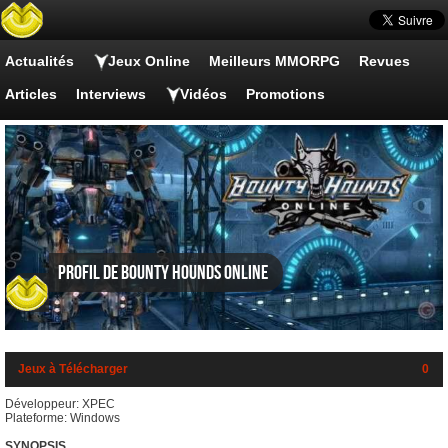
Actualités
Jeux Online
Meilleurs MMORPG
Revues
Articles
Interviews
Vidéos
Promotions
Profil de Bounty Hounds Online
Jeux à Télécharger
0
Développeur: XPEC
Plateforme: Windows
SYNOPSIS