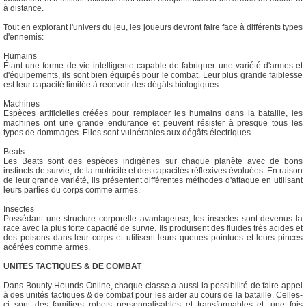
à distance.
Tout en explorant l'univers du jeu, les joueurs devront faire face à différents types
d'ennemis:
Humains
Étant une forme de vie intelligente capable de fabriquer une variété d'armes et
d'équipements, ils sont bien équipés pour le combat. Leur plus grande faiblesse
est leur capacité limitée à recevoir des dégâts biologiques.
Machines
Espèces artificielles créées pour remplacer les humains dans la bataille, les
machines ont une grande endurance et peuvent résister à presque tous les
types de dommages. Elles sont vulnérables aux dégâts électriques.
Beats
Les Beats sont des espèces indigènes sur chaque planète avec de bons
instincts de survie, de la motricité et des capacités réflexives évoluées. En raison
de leur grande variété, ils présentent différentes méthodes d'attaque en utilisant
leurs parties du corps comme armes.
Insectes
Possédant une structure corporelle avantageuse, les insectes sont devenus la
race avec la plus forte capacité de survie. Ils produisent des fluides très acides et
des poisons dans leur corps et utilisent leurs queues pointues et leurs pinces
acérées comme armes.
UNITES TACTIQUES & DE COMBAT
Dans Bounty Hounds Online, chaque classe a aussi la possibilité de faire appel
à des unités tactiques & de combat pour les aider au cours de la bataille. Celles-
ci sont des familiers robots personnalisables et transformables et, une fois