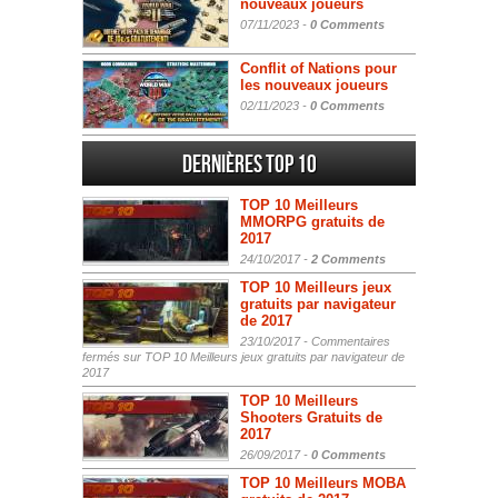
nouveaux joueurs
07/11/2023 -
0 Comments
Conflit of Nations pour
les nouveaux joueurs
02/11/2023 -
0 Comments
Dernières Top 10
TOP 10 Meilleurs
MMORPG gratuits de
2017
24/10/2017 -
2 Comments
TOP 10 Meilleurs jeux
gratuits par navigateur
de 2017
23/10/2017 -
Commentaires
fermés
sur TOP 10 Meilleurs jeux gratuits par navigateur de
2017
TOP 10 Meilleurs
Shooters Gratuits de
2017
26/09/2017 -
0 Comments
TOP 10 Meilleurs MOBA