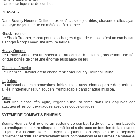
- Unités tactiques et de combat.
CLASSES
Dans Bounty Hounds Online, il existe 5 classes jouables, chacune d'elles ayant
son style de jeu unique en mêlée ou à distance:
Shock Trooper
Le Shock Trooper, connu pour ses charges à grande vitesse, c’est un combattant
au corps à corps avec une armure lourde.
Heavy Gunner
Le Heavy Gunner est un spécialiste du combat à distance, possédant une très
longue portée de tir et une énorme puissance de feu.
Chemical Brawler
Le Chemical Brawler est la classe tank dans Bounty Hounds Online.
Ingénieur
Fournissant des micromachines fiables, mais aussi étant capable de guérir ses
alliés, l'ingénieur est un soutien irremplaçable dans chaque mission.
Agent
Etant une classe très agile, l'Agent puise sa force dans les esquives des
attaques et les contre-attaques avec des coups critiques.
SYTEME DE COMBAT & ENNEMIS
Bounty Hounds Online offre un système de combat fluide et intuitif qui bascule
automatiquement entre attaque de mêlée et à distance en fonction de la distance
du joueur à la cible. De cette façon, les joueurs sont capables de se déplacer
facilement et d’utiliser efficacement leurs compétences et les armes de mêlée et