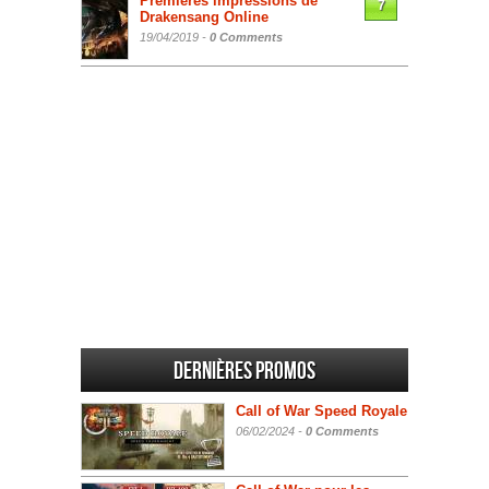
Premières impressions de
7
Drakensang Online
19/04/2019 -
0 Comments
Dernières promos
Call of War Speed Royale
06/02/2024 -
0 Comments