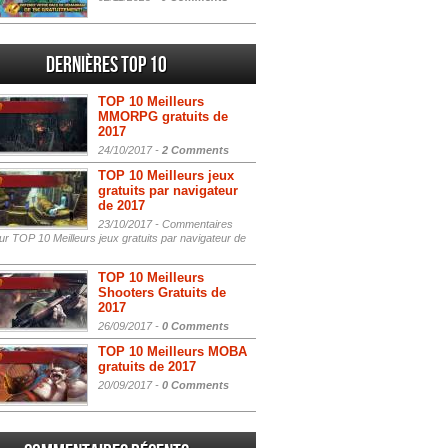
Dernières Top 10
TOP 10 Meilleurs
MMORPG gratuits de
2017
24/10/2017 -
2 Comments
TOP 10 Meilleurs jeux
gratuits par navigateur
de 2017
23/10/2017 -
Commentaires
r TOP 10 Meilleurs jeux gratuits par navigateur de
TOP 10 Meilleurs
Shooters Gratuits de
2017
26/09/2017 -
0 Comments
TOP 10 Meilleurs MOBA
gratuits de 2017
20/09/2017 -
0 Comments