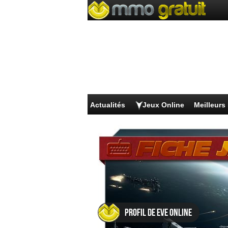
Actualités
Jeux Online
Meilleur
Profil de EVE Online