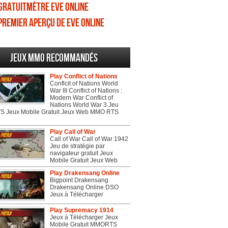
Gratuitmètre EVE Online
Premier aperçu de EVE Online
Jeux MMO recommandés
Play Conflict of Nations
Conflcit of Nations World
War III Conflict of Nations :
Modern War Conflict of
Nations World War 3 Jeu
 Jeux Mobile Gratuit Jeux Web MMO RTS
Play Call of War
Call of War Call of War 1942
Jeu de stratégie par
navigateur gratuit Jeux
Mobile Gratuit Jeux Web
Play Drakensang Online
Bigpoint Drakensang
Drakensang Online DSO
Jeux à Télécharger
Play Supremacy 1914
Jeux à Télécharger Jeux
Mobile Gratuit MMORTS