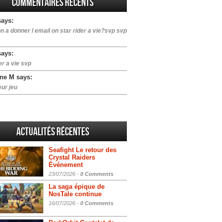
Commentaires récents
says:
n a donner l email on star rider a vie?svp svp
says:
er a vie svp
ne M says:
eur jeu
Actualités Récentes
Seafight Le retour des
Crystal Raiders
Événement
23/07/2026 -
0 Comments
La saga épique de
NosTale continue
16/07/2026 -
0 Comments