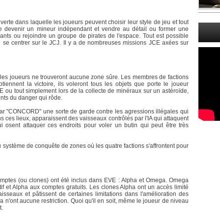
rte dans laquelle les joueurs peuvent choisir leur style de jeu et tout
le devenir un mineur indépendant et vendre au détail ou former une
nts ou rejoindre un groupe de pirates de l'espace. Tout est possible
 se centrer sur le JCJ. Il y a de nombreuses missions JCE axées sur
 les joueurs ne trouveront aucune zone sûre. Les membres de factions
tiennent la victoire, ils voleront tous les objets que porte le joueur
 ou tout simplement lors de la collecte de minéraux sur un astéroïde,
ients du danger qui rôde.
par "CONCORD" une sorte de garde contre les agressions illégales qui
ns ces lieux, apparaissent des vaisseaux contrôlés par l'IA qui attaquent
ui osent attaquer ces endroits pour voler un butin qui peut être très
u système de conquête de zones où les quatre factions s'affrontent pour
omptes (ou clones) ont été inclus dans EVE : Alpha et Omega. Omega
 et Alpha aux comptes gratuits. Les clones Alpha ont un accès limité
isseaux et pâtissent de certaines limitations dans l'amélioration des
'ont aucune restriction. Quoi qu'il en soit, même le joueur de niveau
t.