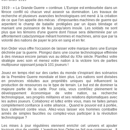
1919 - « La Grande Guerre » continue. L'Europe est embourbée dans un
féroce conflit où chacun veut asseoir sa domination. Les travaux de
recherche et plusieurs avancées technologiques ont mené à la création
de ce que l'on appelle des mécas : d'imposantes machines de guerre qui
arpentent le champ de bataille protégées par un épais blindage et
maniant une puissance de feu jusqu'alors inouïe. Les soldats ne sont
plus que les témoins d'une guerre dont l'issue sera déterminée par un
affrontement cataclysmique mêlant hommes et machines, ainsi que par la
volonté des nations de payer le prix en sang et en fer.
Iron Order vous offre l'occasion de laisser votre marque dans une Europe
déchirée par la guerre. Plongez dans une course technologique effrénée
à des niveaux encore jamais vus au début du XXe siècle. Planifiez votre
stratégie avec soin et menez votre nation à la victoire lors de parties
multijoueur opposant jusqu'à 101 joueurs !
Jouez en temps réel sur des cartes du monde s'inspirant des scénarios
de la Première Guerre mondiale et bien plus. Les nations sont divisées
en provinces réduites aux propriétés uniques qui influencent la
production de ressources ou le type de terrain. Le but est de dominer la
majeure partie de la carte. Pour cela, vous contrôlez pleinement le
développement économique de votre nation, sa recherche
technologique, ses progrès militaires et ses relations diplomatiques avec
les autres joueurs. Collaborez et luttez entre vous, mais ne faites jamais
complètement confiance à votre alliance... Quand le pouvoir est à portée,
tous s'allieront contre vous. Allez-vous laisser vos hommes combattre
armés de simples faucilles ou comptez-vous participer à la révolution
technologique ?
Les mises à jour régulières viennent enrichir cet univers et ajouter
toujours plus de variété. L'aventure Iron Order ne fait que commencer... Il