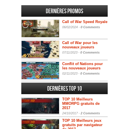
Dernières promos
Call of War Speed Royale
06/02/2024 -
0 Comments
Call of War pour les
nouveaux joueurs
07/11/2023 -
0 Comments
Conflit of Nations pour
les nouveaux joueurs
02/11/2023 -
0 Comments
Dernières Top 10
TOP 10 Meilleurs
MMORPG gratuits de
2017
24/10/2017 -
2 Comments
TOP 10 Meilleurs jeux
gratuits par navigateur