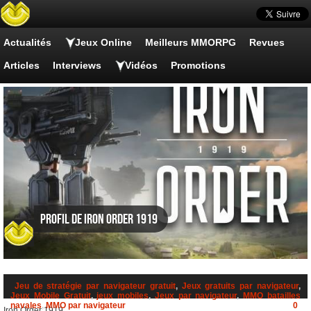
Actualités
Jeux Online
Meilleurs MMORPG
Revues
Articles
Interviews
Vidéos
Promotions
Profil de Iron Order 1919
Jeu de stratégie par navigateur gratuit
,
Jeux gratuits par navigateur
,
Jeux Mobile Gratuit
,
jeux mobiles
,
Jeux par navigateur
,
MMO batailles
navales
,
MMO par navigateur
0
Iron Order 1919