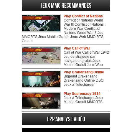
Jeux MMO recommandés
Play Conflict of Nations
Conflcit of Nations World
War III Conflict of Nations :
Modern War Conflict of
Nations World War 3 Jeu
MMORTS Jeux Mobile Gratuit Jeux Web MMO RTS
Gratuit
Play Call of War
Call of War Call of War 1942
Jeu de stratégie par
navigateur gratuit Jeux
Mobile Gratuit Jeux Web
Play Drakensang Online
Bigpoint Drakensang
Drakensang Online DSO
Jeux à Télécharger
Play Supremacy 1914
Jeux à Télécharger Jeux
Mobile Gratuit MMORTS
F2P Analyse vidéo