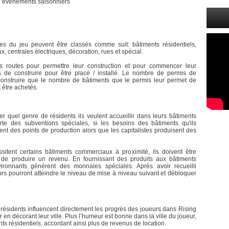
d’événements saisonniers
es du jeu peuvent être classés comme suit: bâtiments résidentiels,
, centrales électriques, décoration, rues et spécial.
es routes pour permettre leur construction et pour commencer leur
s de construire pour être placé / installé. Le nombre de permis de
t construire que le nombre de bâtiments que le permis leur permet de
 être achetés.
r quel genre de résidents ils veulent accueillir dans leurs bâtiments
rte des subventions spéciales, si les besoins des bâtiments qu'ils
tent des points de production alors que les capitalistes produisent des
itent certains bâtiments commerciaux à proximité, ils doivent être
 de produire un revenu. En fournissant des produits aux bâtiments
vironnants génèrent des monnaies spéciales. Après avoir recueilli
rs pourront atteindre le niveau de mise à niveau suivant et débloquer
s résidents influencent directement les progrès des joueurs dans Rising
r en décorant leur ville. Plus l’humeur est bonne dans la ville du joueur,
ts résidentiels, accordant ainsi plus de revenus de location.