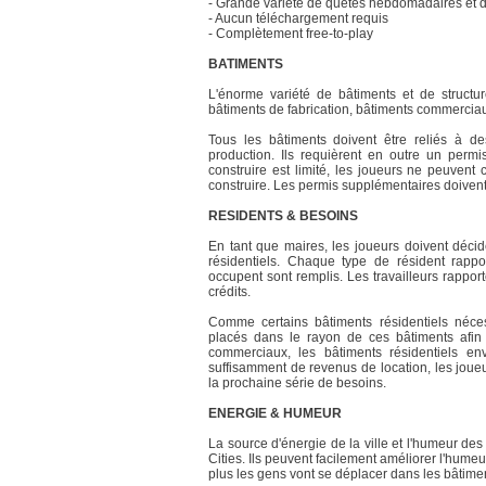
- Grande variété de quêtes hebdomadaires et 
- Aucun téléchargement requis
- Complètement free-to-play
BATIMENTS
L'énorme variété de bâtiments et de structur
bâtiments de fabrication, bâtiments commerciaux
Tous les bâtiments doivent être reliés à d
production. Ils requièrent en outre un permi
construire est limité, les joueurs ne peuven
construire. Les permis supplémentaires doivent
RESIDENTS & BESOINS
En tant que maires, les joueurs doivent décide
résidentiels. Chaque type de résident rappo
occupent sont remplis. Les travailleurs rappor
crédits.
Comme certains bâtiments résidentiels nécess
placés dans le rayon de ces bâtiments afin
commerciaux, les bâtiments résidentiels en
suffisamment de revenus de location, les joueu
la prochaine série de besoins.
ENERGIE & HUMEUR
La source d'énergie de la ville et l'humeur de
Cities. Ils peuvent facilement améliorer l'humeu
plus les gens vont se déplacer dans les bâtimen