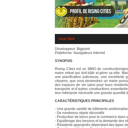
Profil de Rising Cities
Jeux Web
Développeur: Bigpoint
Plateforme: Navigateurs Internet
SYNOPSIS
Rising Cities est un MMO de construction/gest
maire virtuel qui doit bâtir et gérer sa ville. M
une planification judicieuse, une excellente
citoyens, que vous deviendrez un maire puissan
des espaces de vie sains pour leurs résidents,
transports et d’autres constructions essentiell
leur métropole nécessite une grande quantité d
CARACTÉRISTIQUES PRINCIPALES
- Une grande variété de bâtiments améliorable
- De nombreux objets décoratifs
- Production de biens pour le commerce dans
- Equilibrage des besoins et la demande des rés
- Résidents appropriés dépendant des types d