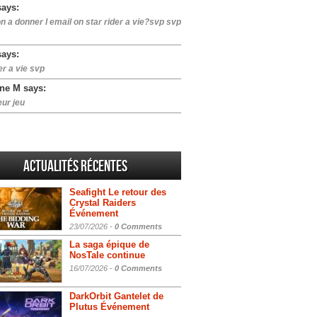
says:
n a donner l email on star rider a vie?svp svp
says:
er a vie svp
ne M says:
eur jeu
Actualités Récentes
Seafight Le retour des
Crystal Raiders
Événement
23/07/2026 -
0 Comments
La saga épique de
NosTale continue
16/07/2026 -
0 Comments
DarkOrbit Gantelet de
Plutus Événement