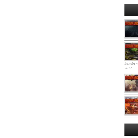
fermés
su
2017