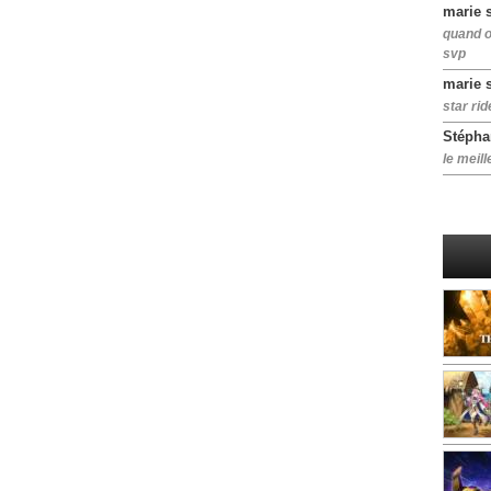
marie 
quand o
svp
marie 
star rid
Stépha
le meill