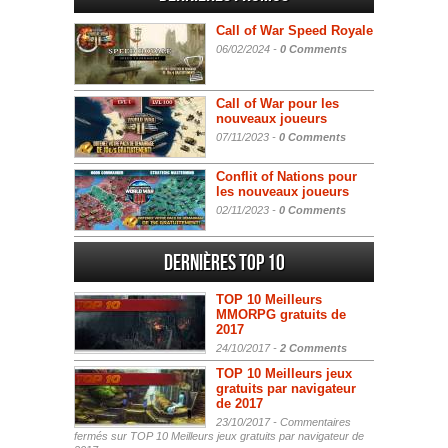
Call of War Speed Royale
06/02/2024 -
0 Comments
Call of War pour les
nouveaux joueurs
07/11/2023 -
0 Comments
Conflit of Nations pour
les nouveaux joueurs
02/11/2023 -
0 Comments
Dernières Top 10
TOP 10 Meilleurs
MMORPG gratuits de
2017
24/10/2017 -
2 Comments
TOP 10 Meilleurs jeux
gratuits par navigateur
de 2017
23/10/2017 -
Commentaires
fermés
sur TOP 10 Meilleurs jeux gratuits par navigateur de