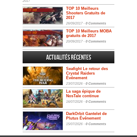
2017
TOP 10 Meilleurs
Shooters Gratuits de
2017
26/09/2017 -
0 Comments
TOP 10 Meilleurs MOBA
gratuits de 2017
20/09/2017 -
0 Comments
Actualités Récentes
Seafight Le retour des
Crystal Raiders
Événement
23/07/2026 -
0 Comments
La saga épique de
NosTale continue
16/07/2026 -
0 Comments
DarkOrbit Gantelet de
Plutus Événement
15/07/2026 -
0 Comments