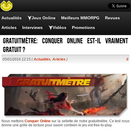
Actualités
Jeux Online
Meilleurs MMORPG
Revues
Articles
Interviews
Vidéos
Promotions
Gratuitmètre: Conquer Online est-il vraiment
gratuit ?
05/01/2016 12:15 (
Actualités
,
Articles
)
0
Nous mettons
Conquer Online
sur la sellette de notre gratuitmètre. Ce test nous
donne une grille de lecture pour savoir combien le jeu est free-to-play.