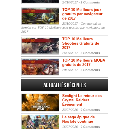
24/10/2017 -
2 Comments
TOP 10 Meilleurs jeux
gratuits par navigateur
de 2017
23/10/2017 -
Commentaires
fermés
sur TOP 10 Meilleurs jeux gratuits par navigateur de
2017
TOP 10 Meilleurs
Shooters Gratuits de
2017
26/09/2017 -
0 Comments
TOP 10 Meilleurs MOBA
gratuits de 2017
20/09/2017 -
0 Comments
Actualités Récentes
Seafight Le retour des
Crystal Raiders
Événement
23/07/2026 -
0 Comments
La saga épique de
NosTale continue
16/07/2026 -
0 Comments