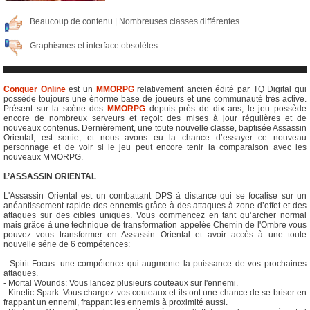
Beaucoup de contenu | Nombreuses classes différentes
Graphismes et interface obsolètes
Conquer Online
est un
MMORPG
relativement ancien édité par TQ Digital qui
possède toujours une énorme base de joueurs et une communauté très active.
Présent sur la scène des
MMORPG
depuis près de dix ans, le jeu possède
encore de nombreux serveurs et reçoit des mises à jour régulières et de
nouveaux contenus. Dernièrement, une toute nouvelle classe, baptisée Assassin
Oriental, est sortie, et nous avons eu la chance d’essayer ce nouveau
personnage et de voir si le jeu peut encore tenir la comparaison avec les
nouveaux MMORPG.
L’ASSASSIN ORIENTAL
L'Assassin Oriental est un combattant DPS à distance qui se focalise sur un
anéantissement rapide des ennemis grâce à des attaques à zone d’effet et des
attaques sur des cibles uniques. Vous commencez en tant qu’archer normal
mais grâce à une technique de transformation appelée Chemin de l'Ombre vous
pouvez vous transformer en Assassin Oriental et avoir accès à une toute
nouvelle série de 6 compétences:
- Spirit Focus: une compétence qui augmente la puissance de vos prochaines
attaques.
- Mortal Wounds: Vous lancez plusieurs couteaux sur l'ennemi.
- Kinetic Spark: Vous chargez vos couteaux et ils ont une chance de se briser en
frappant un ennemi, frappant les ennemis à proximité aussi.