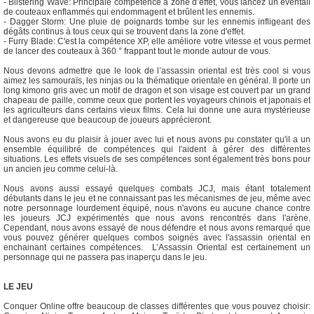
- Blistering Wave: Principale compétence à zone d’effet, vous lancez un éventail
de couteaux enflammés qui endommagent et brûlent les ennemis.
- Dagger Storm: Une pluie de poignards tombe sur les ennemis infligeant des
dégâts continus à tous ceux qui se trouvent dans la zone d'effet.
- Furry Blade: C'est la compétence XP, elle améliore votre vitesse et vous permet
de lancer des couteaux à 360 ° frappant tout le monde autour de vous.
Nous devons admettre que le look de l’assassin oriental est très cool si vous
aimez les samouraïs, les ninjas ou la thématique orientale en général. Il porte un
long kimono gris avec un motif de dragon et son visage est couvert par un grand
chapeau de paille, comme ceux que portent les voyageurs chinois et japonais et
les agriculteurs dans certains vieux films. Cela lui donne une aura mystérieuse
et dangereuse que beaucoup de joueurs apprécieront.
Nous avons eu du plaisir à jouer avec lui et nous avons pu constater qu'il a un
ensemble équilibré de compétences qui l'aident à gérer des différentes
situations. Les effets visuels de ses compétences sont également très bons pour
un ancien jeu comme celui-là.
Nous avons aussi essayé quelques combats JCJ, mais étant totalement
débutants dans le jeu et ne connaissant pas les mécanismes de jeu, même avec
notre personnage lourdement équipé, nous n'avons eu aucune chance contre
les joueurs JCJ expérimentés que nous avons rencontrés dans l'arène.
Cependant, nous avons essayé de nous défendre et nous avons remarqué que
vous pouvez générer quelques combos soignés avec l'assassin oriental en
enchainant certaines compétences. L’Assassin Oriental est certainement un
personnage qui ne passera pas inaperçu dans le jeu.
LE JEU
Conquer Online offre beaucoup de classes différentes que vous pouvez choisir: