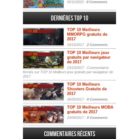
02/11/2023 -
0 Comments
Dernières Top 10
TOP 10 Meilleurs
MMORPG gratuits de
2017
24/10/2017 -
2 Comments
TOP 10 Meilleurs jeux
gratuits par navigateur
de 2017
23/10/2017 -
Commentaires
fermés
sur TOP 10 Meilleurs jeux gratuits par navigateur de
2017
TOP 10 Meilleurs
Shooters Gratuits de
2017
26/09/2017 -
0 Comments
TOP 10 Meilleurs MOBA
gratuits de 2017
20/09/2017 -
0 Comments
Commentaires récents