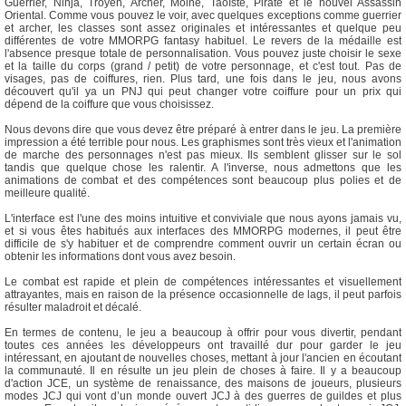
Guerrier, Ninja, Troyen, Archer, Moine, Taoïste, Pirate et le nouvel Assassin
Oriental. Comme vous pouvez le voir, avec quelques exceptions comme guerrier
et archer, les classes sont assez originales et intéressantes et quelque peu
différentes de votre MMORPG fantasy habituel. Le revers de la médaille est
l'absence presque totale de personnalisation. Vous pouvez juste choisir le sexe
et la taille du corps (grand / petit) de votre personnage, et c'est tout. Pas de
visages, pas de coiffures, rien. Plus tard, une fois dans le jeu, nous avons
découvert qu'il ya un PNJ qui peut changer votre coiffure pour un prix qui
dépend de la coiffure que vous choisissez.
Nous devons dire que vous devez être préparé à entrer dans le jeu. La première
impression a été terrible pour nous. Les graphismes sont très vieux et l'animation
de marche des personnages n'est pas mieux. Ils semblent glisser sur le sol
tandis que quelque chose les ralentir. A l'inverse, nous admettons que les
animations de combat et des compétences sont beaucoup plus polies et de
meilleure qualité.
L'interface est l'une des moins intuitive et conviviale que nous ayons jamais vu,
et si vous êtes habitués aux interfaces des MMORPG modernes, il peut être
difficile de s'y habituer et de comprendre comment ouvrir un certain écran ou
obtenir les informations dont vous avez besoin.
Le combat est rapide et plein de compétences intéressantes et visuellement
attrayantes, mais en raison de la présence occasionnelle de lags, il peut parfois
résulter maladroit et décalé.
En termes de contenu, le jeu a beaucoup à offrir pour vous divertir, pendant
toutes ces années les développeurs ont travaillé dur pour garder le jeu
intéressant, en ajoutant de nouvelles choses, mettant à jour l'ancien en écoutant
la communauté. Il en résulte un jeu plein de choses à faire. Il y a beaucoup
d'action JCE, un système de renaissance, des maisons de joueurs, plusieurs
modes JCJ qui vont d’un monde ouvert JCJ à des guerres de guildes et plus