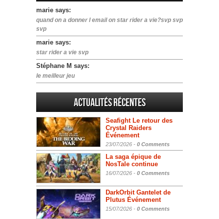
marie says:
quand on a donner l email on star rider a vie?svp svp
svp
marie says:
star rider a vie svp
Stéphane M says:
le meilleur jeu
Actualités Récentes
Seafight Le retour des
Crystal Raiders
Événement
23/07/2026 -
0 Comments
La saga épique de
NosTale continue
16/07/2026 -
0 Comments
DarkOrbit Gantelet de
Plutus Événement
15/07/2026 -
0 Comments