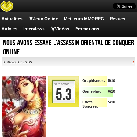
Actualités
Jeux Online
Meilleurs MMORPG
Revues
Articles
Interviews
Vidéos
Promotions
Nous avons essayé l’Assassin Oriental de Conquer
Online
07/02/2013 16:05
1
Graphismes:
5/10
Note totale
5.3
Gameplay:
6/10
Effets
5/10
Sonores: