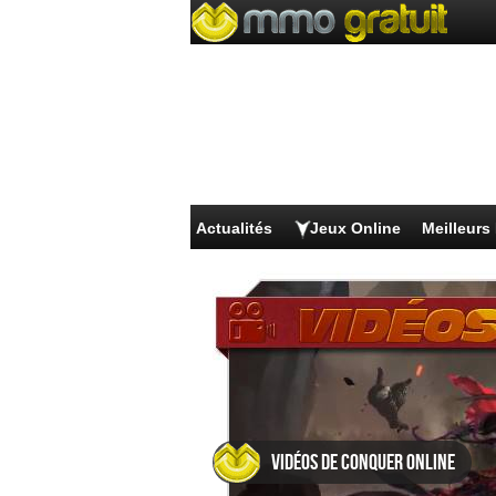
Actualités
Jeux Online
Meilleur
Vidéos de Conquer Online