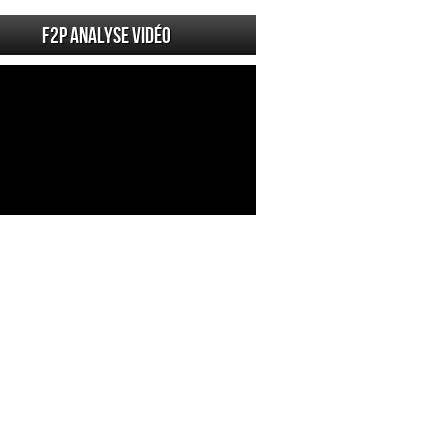
F2P Analyse vidéo