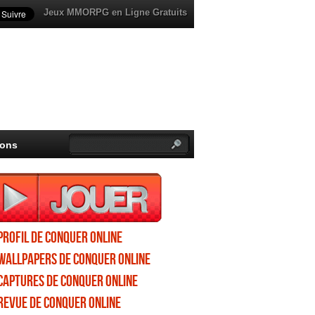
Jeux MMORPG en Ligne Gratuits
ions
Profil de Conquer Online
Wallpapers de Conquer Online
Captures de Conquer Online
Revue de Conquer Online