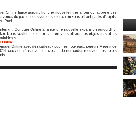
er Online lance aujourd'hui une nouvelle mise à jour qui apporte des
t zones du jeu, et nous voulons fêter ça en vous offrant packs d'objets.
 : Pack...
tenant, Conquer Online a lancé une nouvelle expansion aujourd'hui
ker. Nous voulons célébrer cela en vous offrant des objets très utiles
lables si...
r Online
onquer Online avec des cadeaux pour les nouveaux joueurs. A partir de
16, ceux qui s'inscrivent et avec un de nos codes recevront les objets
s : -...