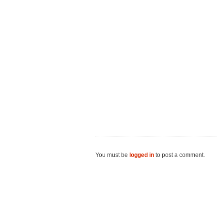
You must be
logged in
to post a comment.