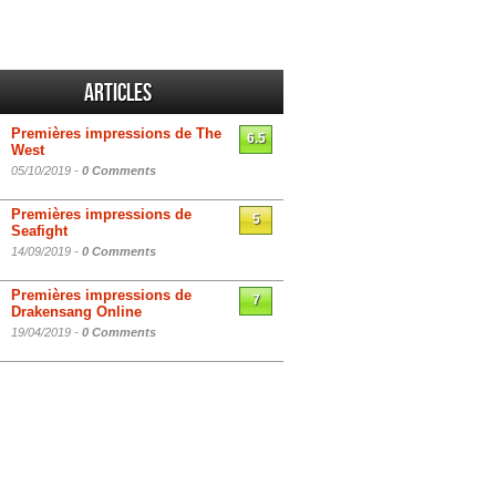
Articles
Premières impressions de The
6.5
West
05/10/2019 -
0 Comments
Premières impressions de
5
Seafight
14/09/2019 -
0 Comments
Premières impressions de
7
Drakensang Online
19/04/2019 -
0 Comments