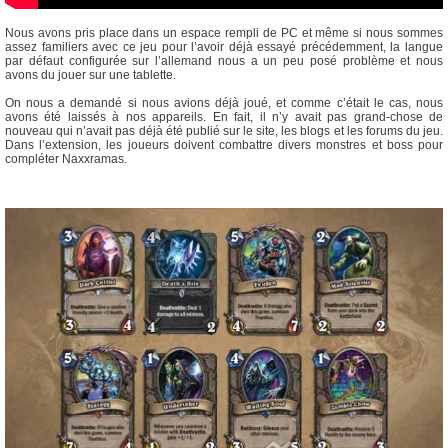
Nous avons pris place dans un espace rempli de PC et même si nous sommes
assez familiers avec ce jeu pour l’avoir déjà essayé précédemment, la langue
par défaut configurée sur l’allemand nous a un peu posé problème et nous
avons du jouer sur une tablette.
On nous a demandé si nous avions déjà joué, et comme c’était le cas, nous
avons été laissés à nos appareils. En fait, il n’y avait pas grand-chose de
nouveau qui n’avait pas déjà été publié sur le site, les blogs et les forums du jeu.
Dans l’extension, les joueurs doivent combattre divers monstres et boss pour
compléter Naxxramas.