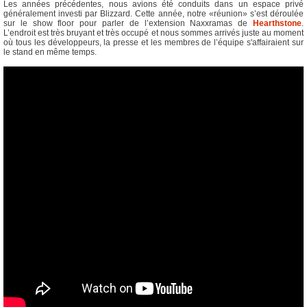
Les années précédentes, nous avions été conduits dans un espace privé
généralement investi par Blizzard. Cette année, notre «réunion» s’est déroulée
sur le show floor pour parler de l’extension Naxxramas de
Hearthstone
.
L’endroit est très bruyant et très occupé et nous sommes arrivés juste au moment
où tous les développeurs, la presse et les membres de l’équipe s'affairaient sur
le stand en même temps.