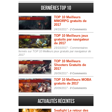
Dernières Top 10
TOP 10 Meilleurs
MMORPG gratuits de
2017
24/10/2017 -
2 Comments
TOP 10 Meilleurs jeux
gratuits par navigateur
de 2017
23/10/2017 -
Commentaires
fermés
sur TOP 10 Meilleurs jeux gratuits par navigateur de
2017
TOP 10 Meilleurs
Shooters Gratuits de
2017
26/09/2017 -
0 Comments
TOP 10 Meilleurs MOBA
gratuits de 2017
20/09/2017 -
0 Comments
Actualités Récentes
Seafight Le retour des