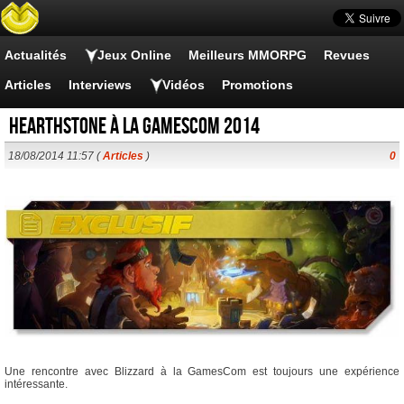
Actualités
Jeux Online
Meilleurs MMORPG
Revues
Articles
Interviews
Vidéos
Promotions
Hearthstone à la Gamescom 2014
18/08/2014 11:57 (
Articles
)
0
Une rencontre avec Blizzard à la GamesCom est toujours une expérience
intéressante.