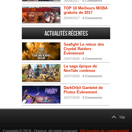
26/09/2017 -
0 Comments
TOP 10 Meilleurs MOBA
gratuits de 2017
20/09/2017 -
0 Comments
Actualités Récentes
Seafight Le retour des
Crystal Raiders
Événement
23/07/2026 -
0 Comments
La saga épique de
NosTale continue
16/07/2026 -
0 Comments
DarkOrbit Gantelet de
Plutus Événement
15/07/2026 -
0 Comments
Top
Copyright © 2019 - Ocigrup. All rights reserved.
Déclaration de confidentialité