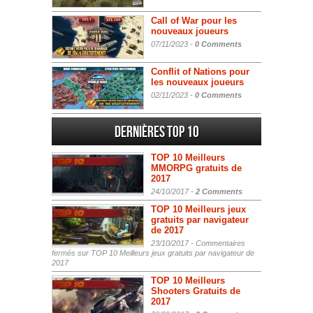
Call of War pour les
nouveaux joueurs
07/11/2023 -
0 Comments
Conflit of Nations pour
les nouveaux joueurs
02/11/2023 -
0 Comments
Dernières Top 10
TOP 10 Meilleurs
MMORPG gratuits de
2017
24/10/2017 -
2 Comments
TOP 10 Meilleurs jeux
gratuits par navigateur
de 2017
23/10/2017 -
Commentaires
fermés
sur TOP 10 Meilleurs jeux gratuits par navigateur de
2017
TOP 10 Meilleurs
Shooters Gratuits de
2017