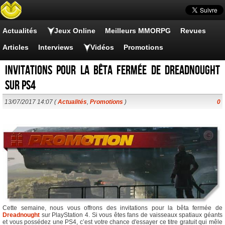
Actualités
Jeux Online
Meilleurs MMORPG
Revues
Articles
Interviews
Vidéos
Promotions
Invitations pour la bêta fermée de Dreadnought
sur PS4
13/07/2017 14:07 (
Actualités
,
Promotions
)
0
Cette semaine, nous vous offrons des invitations pour la bêta fermée de
Dreadnought
sur PlayStation 4. Si vous êtes fans de vaisseaux spatiaux géants
et vous possédez une PS4, c’est votre chance d'essayer ce titre gratuit qui mêle