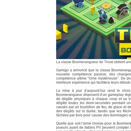
La classe Boomerangueur de Trove obtient une
Gamigo a annoncé que la classe Boomerang
nouvelle compétence passive, des changem
compétence ultime “Urne mystérieuse”. De plus
meilleure expérience qui facilitera leurs débuts
La mise à jour d’aujourd’hui rend le choi
Boomerangueur disposent d’un gameplay légère
de dégâts physiques à chaque coup et sa tro
dégâts toutes les demi-secondes pendant un
causés par un tourbillon de feu, de glace et d
des dégâts sur la durée, tandis que les flèc
lâchées par trois pour causer des dommages su
Quelle que soit l’arme choisie pour le Boomera
joueurs ayant de faibles PV peuvent compter su