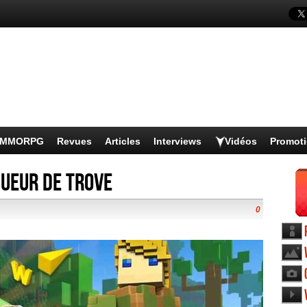
s MMORPG
Revues
Articles
Interviews
Vidéos
Promot
ueur de Trove
0