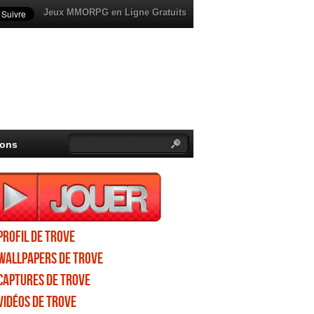
Jeux MMORPG en Ligne Gratuits
ions
Profil de Trove
Wallpapers de Trove
Captures de Trove
Vidéos de Trove