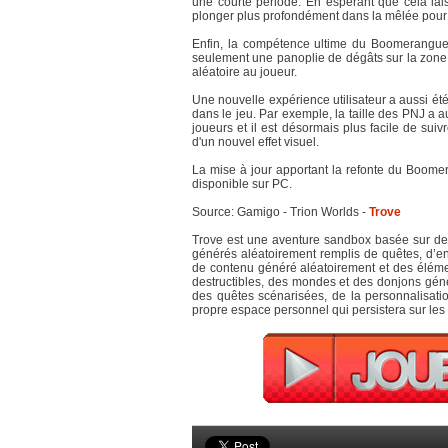
une courte période. En espérant que cela la
plonger plus profondément dans la mêlée pour po
Enfin, la compétence ultime du Boomerangueu
seulement une panoplie de dégâts sur la zone 
aléatoire au joueur.
Une nouvelle expérience utilisateur a aussi été
dans le jeu. Par exemple, la taille des PNJ a 
joueurs et il est désormais plus facile de sui
d'un nouvel effet visuel.
La mise à jour apportant la refonte du Boomer
disponible sur PC.
Source: Gamigo - Trion Worlds -
Trove
Trove est une aventure sandbox basée sur des
générés aléatoirement remplis de quêtes, d’en
de contenu généré aléatoirement et des éléme
destructibles, des mondes et des donjons gén
des quêtes scénarisées, de la personnalisati
propre espace personnel qui persistera sur les