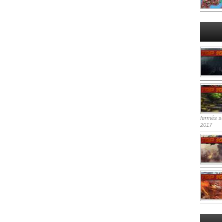
fermés
su
2017