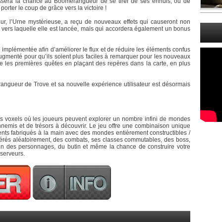
issera la chance au Boomerangueur de se tirer de ses ennuis, ou de
rter le coup de grâce vers la victoire !
r, l’Urne mystérieuse, a reçu de nouveaux effets qui causeront non
vers laquelle elle est lancée, mais qui accordera également un bonus
 implémentée afin d’améliorer le flux et de réduire les éléments confus
augmenté pour qu’ils soient plus faciles à remarquer pour les nouveaux
vre les premières quêtes en plaçant des repères dans la carte, en plus
angueur de Trove et sa nouvelle expérience utilisateur est désormais
 voxels où les joueurs peuvent explorer un nombre infini de mondes
nemis et de trésors à découvrir. Le jeu offre une combinaison unique
nts fabriqués à la main avec des mondes entièrement constructibles /
érés aléatoirement, des combats, ses classes commutables, des boss,
on des personnages, du butin et même la chance de construire votre
 serveurs.