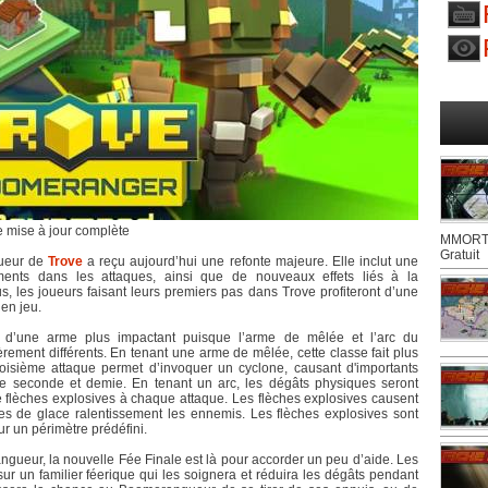
 mise à jour complète
MMORTS
Gratuit
ueur de
Trove
a reçu aujourd’hui une refonte majeure. Elle inclut une
ents dans les attaques, ainsi que de nouveaux effets liés à la
, les joueurs faisant leurs premiers pas dans Trove profiteront d’une
 en jeu.
x d’une arme plus impactant puisque l’arme de mêlée et l’arc du
ment différents. En tenant une arme de mêlée, cette classe fait plus
isième attaque permet d’invoquer un cyclone, causant d'importants
e seconde et demie. En tenant un arc, les dégâts physiques seront
e flèches explosives à chaque attaque. Les flèches explosives causent
hes de glace ralentissement les ennemis. Les flèches explosives sont
r un périmètre prédéfini.
ngueur, la nouvelle Fée Finale est là pour accorder un peu d’aide. Les
r un familier féerique qui les soignera et réduira les dégâts pendant