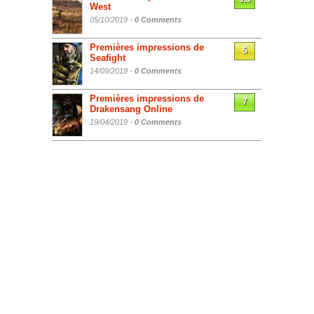
West
05/10/2019 -
0 Comments
Premières impressions de
5
Seafight
14/09/2019 -
0 Comments
Premières impressions de
7
Drakensang Online
19/04/2019 -
0 Comments