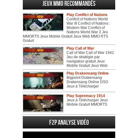
Jeux MMO recommandés
Play Conflict of Nations
Conflcit of Nations World
War III Conflict of Nations :
Modern War Conflict of
Nations World War 3 Jeu
MMORTS Jeux Mobile Gratuit Jeux Web MMO RTS
Gratuit
Play Call of War
Call of War Call of War 1942
Jeu de stratégie par
navigateur gratuit Jeux
Mobile Gratuit Jeux Web
Play Drakensang Online
Bigpoint Drakensang
Drakensang Online DSO
Jeux à Télécharger
Play Supremacy 1914
Jeux à Télécharger Jeux
Mobile Gratuit MMORTS
F2P Analyse vidéo