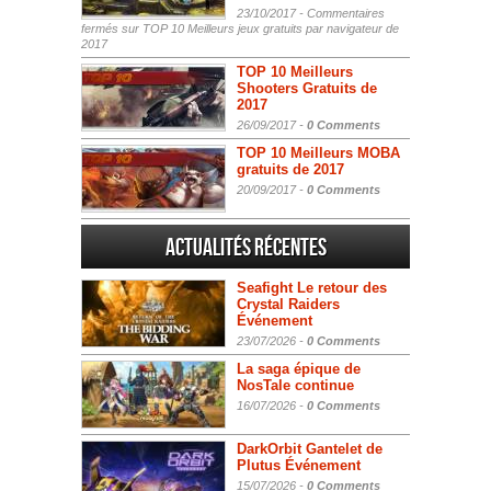
23/10/2017 -
Commentaires
fermés
sur TOP 10 Meilleurs jeux gratuits par navigateur de
2017
TOP 10 Meilleurs
Shooters Gratuits de
2017
26/09/2017 -
0 Comments
TOP 10 Meilleurs MOBA
gratuits de 2017
20/09/2017 -
0 Comments
Actualités Récentes
Seafight Le retour des
Crystal Raiders
Événement
23/07/2026 -
0 Comments
La saga épique de
NosTale continue
16/07/2026 -
0 Comments
DarkOrbit Gantelet de
Plutus Événement
15/07/2026 -
0 Comments